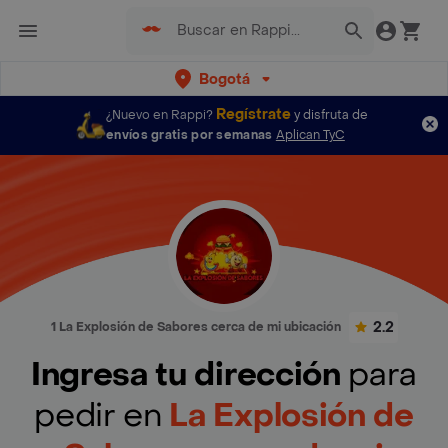
Bogotá
Regístrate
¿Nuevo en Rappi?
y disfruta de
envíos gratis por semanas
Aplican TyC
2.2
1 La Explosión de Sabores cerca de mi ubicación
Ingresa tu dirección
para
pedir en
La Explosión de