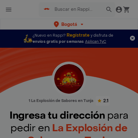
Bogotá
Regístrate
¿Nuevo en Rappi?
y disfruta de
envíos gratis por semanas
Aplican TyC
2.1
1 La Explosión de Sabores en Tunja
Ingresa tu dirección
para
pedir en
La Explosión de