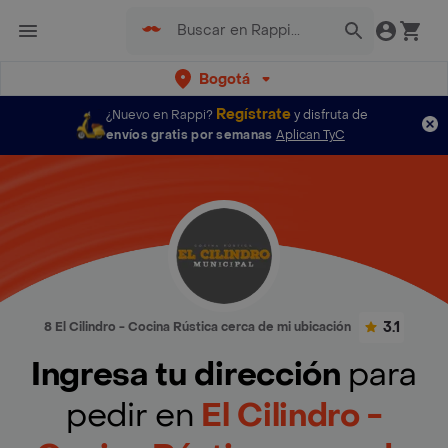
Bogotá
Regístrate
¿Nuevo en Rappi?
y disfruta de
envíos gratis por semanas
Aplican TyC
3.1
8 El Cilindro - Cocina Rústica cerca de mi ubicación
Ingresa tu dirección
para
pedir en
El Cilindro -