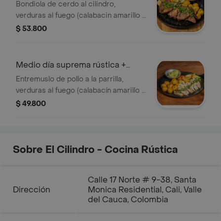
limonada
Bondiola de cerdo al cilindro,
verduras al fuego (calabacin amarillo y
verde, pimentón, zanahoria, brócoli)
$ 53.800
papa criolla, acompañado de
guacamole + limonada natural.
Medio día suprema rústica +
limonada
Entremuslo de pollo a la parrilla,
verduras al fuego (calabacín amarillo y
verde, pimentón, zanahoria, brócoli)
$ 49.800
para criolla. acompañado de
guacamole + limonada natural.
Sobre El Cilindro - Cocina Rústica
Calle 17 Norte # 9-38, Santa
Dirección
Monica Residential, Cali, Valle
del Cauca, Colombia