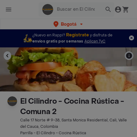
Bogotá
Regístrate
¿Nuevo en Rappi?
y disfruta de
envíos gratis por semanas
Aplican TyC
El Cilindro - Cocina Rústica -
Comuna 2
Calle 17 Norte # 9-38, Santa Monica Residential, Cali, Valle
del Cauca, Colombia
Parrilla - El Cilindro - Cocina Rústica