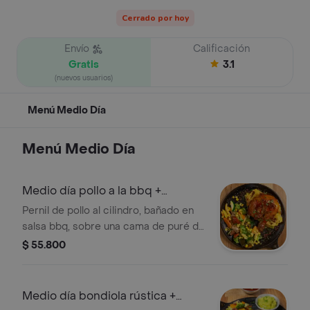
Cerrado por hoy
Envío
Calificación
Gratis
3.1
(nuevos usuarios)
Menú Medio Día
Menú Medio Día
Medio día pollo a la bbq +
limonada
Pernil de pollo al cilindro, bañado en
salsa bbq, sobre una cama de puré de
papa 100 artesanal (cebolla
$ 55.800
caramelizada ) verduras al fuego
(brócoli, calabacín, champiñón,
pimentón, zanahoria, maíz tierno). +
Medio día bondiola rústica +
limonada natural