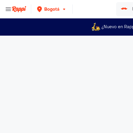
Bogotá
¿Nuevo en Rap