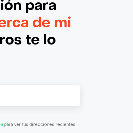
ción
para
erca de mi
os te lo
ón
para ver tus direcciones recientes