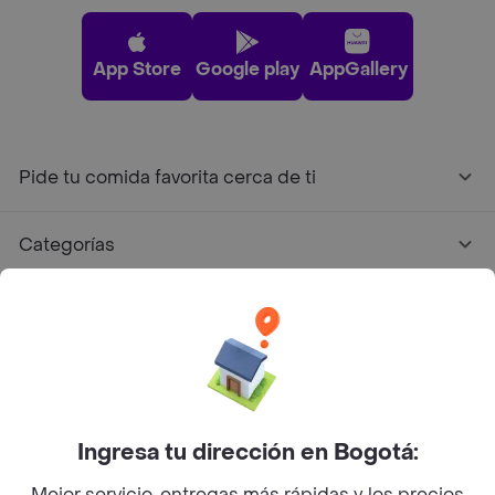
App Store
Google play
AppGallery
Pide tu comida favorita cerca de ti
Categorías
Únete a Rappi
Sobre Rappi
Facebook
Twitter
Instagram
Ingresa tu dirección en Bogotá:
Mejor servicio, entregas más rápidas y los precios