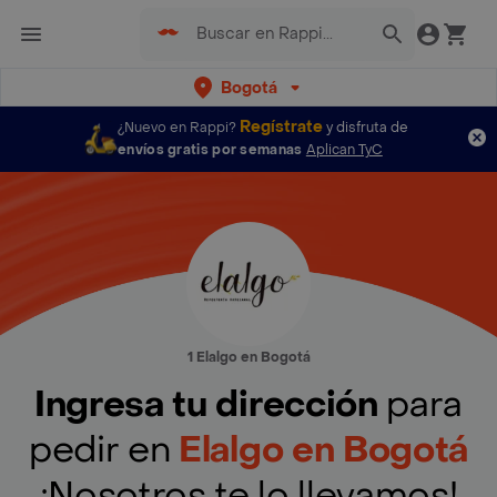
Bogotá
Regístrate
¿Nuevo en Rappi?
y disfruta de
envíos gratis por semanas
Aplican TyC
1 Elalgo en Bogotá
Ingresa tu dirección
para
pedir en
Elalgo en Bogotá
¡Nosotros te lo llevamos!