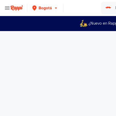
Bogotá
¿Nuevo en Rap