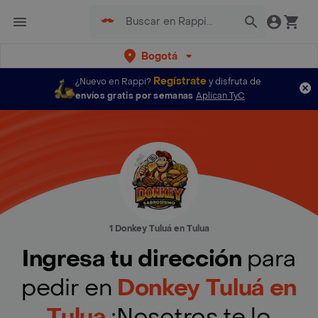
Bogotá
Regístrate
¿Nuevo en Rappi?
y disfruta de
envíos gratis por semanas
Aplican TyC
1 Donkey Tuluá en Tulua
Ingresa tu dirección
para
pedir en
Donkey Tuluá en
Tulua
¡Nosotros te lo