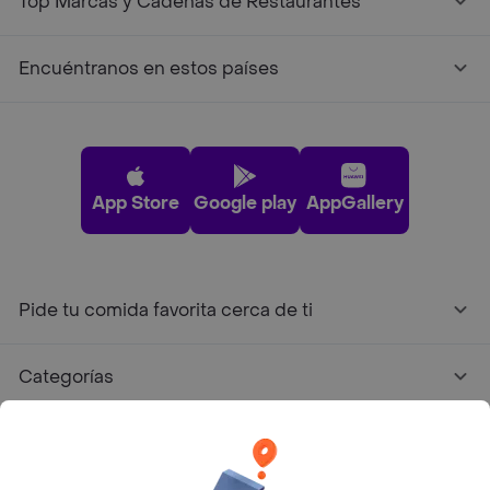
Top Marcas y Cadenas de Restaurantes
Encuéntranos en estos países
App Store
Google play
AppGallery
Pide tu comida favorita cerca de ti
Categorías
Únete a Rappi