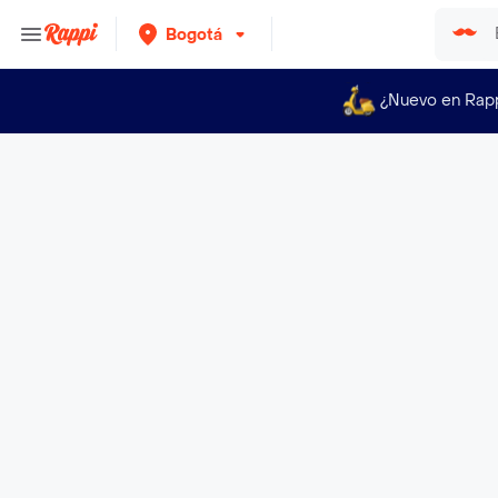
Bogotá
¿Nuevo en Rap