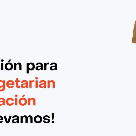
ción
para
getarian
ación
levamos!