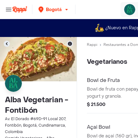
Bogotá
¿Nuevo en Rap
Rappi
Restaurantes a Dom
Vegetarianos
Bowl de Fruta
Bowl de fruta con papay
yogurt y granola.
Alba Vegetarian -
$ 21.500
Fontibón
Av. El Dorado #69D-91 Local 207,
Fontibón, Bogotá, Cundinamarca,
Açai Bowl
Colombia
Bowl de açai (160 gr), i