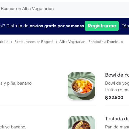
Registrarme
pi?
Disfruta de
envíos gratis por semanas
Tér
icilio
Restaurantes en Bogotá
Alba Vegetarian - Fontibón a Domicilio
Bowl de Y
a y piña, banano,
Bowl de yog
frutos rojos
$ 22.500
Tostada d
ncluye banano,
Pan de mas