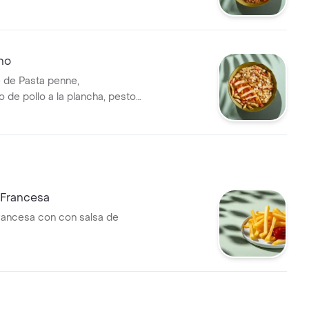
rócoli rostizado y cilantro.
ano
 de Pasta penne,
de pollo a la plancha, pesto,
to y queso feta.
 Francesa
francesa con con salsa de