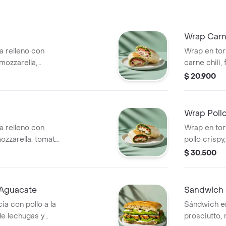
Wrap Carn
na relleno con
Wrap en tort
mozzarella,
carne chili, 
achiotado, 
$ 20.900
gallo, lechu
Wrap Pollo
na relleno con
Wrap en tort
ozzarella, tomate,
pollo crispy
gallo, lechu
$ 30.500
 Aguacate
Sandwich 
a con pollo a la
Sándwich e
de lechugas y
prosciutto,