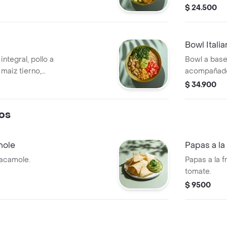
encurtida, b
$ 24.500
Bowl Itali
ntegral, pollo a
Bowl a base
 maiz tierno,
acompañado 
antro.
tomate chon
$ 34.900
os
mole
Papas a la
acamole.
Papas a la 
tomate.
$ 9500