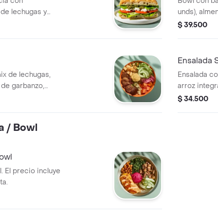
cia con
Bowl con bas
x de lechugas y
unds), almen
pepino, hum
$ 39.500
Ensalada S
ix de lechugas,
Ensalada co
s de garbanzo,
arroz integr
ry, pepino,
unds), toma
$ 34.500
ida y vinagreta e
remolacha y
a / Bowl
Bowl
 El precio incluye
ta.