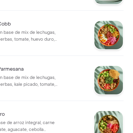
 ajo.
 Cobb
n base de mix de lechugas,
hierbas, tomate, huevo duro,
uacate, cebolla encurtida,
y vinagreta a elección.
Parmesana
n base de mix de lechugas,
hierbas, kale picado, tomate,
alletas de parmesano,
inagreta a elección.
ro
se de arroz integral, carne
ate, aguacate, cebolla