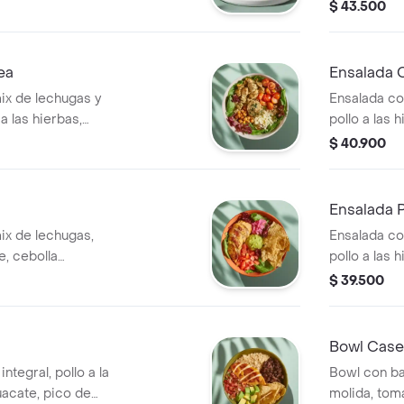
mayonesa de
$ 43.500
ea
Ensalada
ix de lechugas y
Ensalada co
a las hierbas,
pollo a las 
ta, dip de
tocineta, ag
$ 40.900
rocantes y
maíz tierno 
Ensalada 
ix de lechugas,
Ensalada co
e, cebolla
pollo a las 
amole, cilantro y
aguacate, g
$ 39.500
crutones y v
Bowl Case
ntegral, pollo a la
Bowl con ba
guacate, pico de
molida, tom