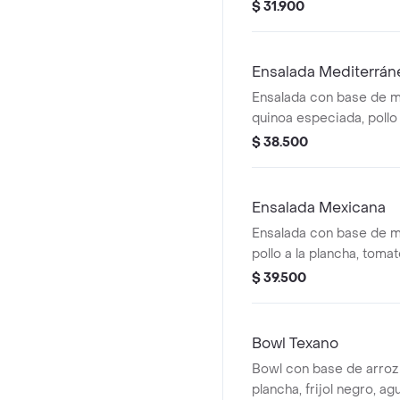
mayonesa de ajo.
$ 31.900
Ensalada Mediterrán
Ensalada con base de m
quinoa especiada, pollo 
tomate cherry, queso fe
$ 38.500
berenjena, garbanzos c
vinagreta a elección.
Ensalada Mexicana
Ensalada con base de m
pollo a la plancha, tomat
encurtida, totopos, guac
$ 39.500
vinagreta a elección.
Bowl Texano
Bowl con base de arroz i
plancha, frijol negro, a