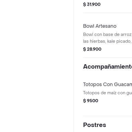
gallo y totopos.
$ 31.900
Bowl Artesano
Bowl con base de arroz i
las hierbas, kale picado,
tomate, guacamole y cil
$ 28.900
Acompañamient
Totopos Con Guaca
Totopos de maíz con gu
$ 9500
Postres