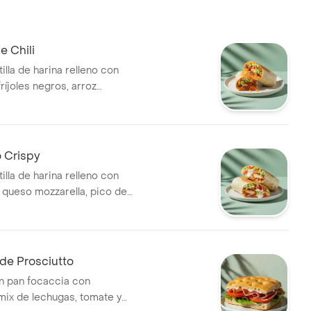
e Chili
illa de harina relleno con
fríjoles negros, arroz
queso mozzarella, pico de
ga, guacamole y salsa verde.
 Crispy
illa de harina relleno con
, queso mozzarella, pico de
ga y salsa ranch.
de Prosciutto
n pan focaccia con
 mix de lechugas, tomate y