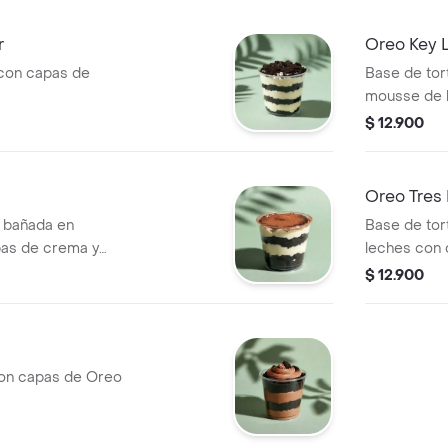
r
Oreo Key L
con capas de
Base de tor
mousse de l
$ 12.900
Oreo Tres 
a bañada en
Base de tort
pas de crema y
leches con 
$ 12.900
on capas de Oreo