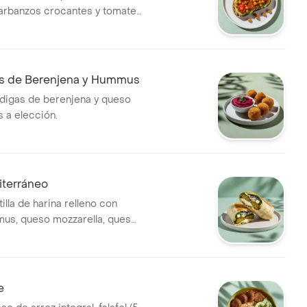
arbanzos crocantes y tomates
s de Berenjena y Hummus
digas de berenjena y queso
 a elección.
terráneo
illa de harina relleno con
mmus, queso mozzarella, queso
aca, pepino, cebolla morada y
e