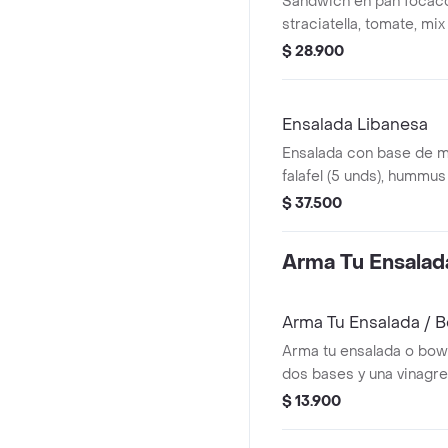
Sándwich en pan focac
straciatella, tomate, mi
pesto.
$ 28.900
Ensalada Libanesa
Ensalada con base de m
falafel (5 unds), hummu
queso feta, tomate cher
$ 37.500
crutones, cebolla encurt
elección.
Arma Tu Ensalad
Arma Tu Ensalada / 
Arma tu ensalada o bowl.
dos bases y una vinagre
$ 13.900