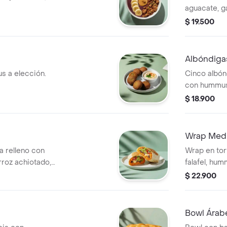
aguacate, g
cherry.
$ 19.500
Albóndiga
s a elección.
Cinco albón
con hummus
$ 18.900
Wrap Medi
na relleno con
Wrap en tort
arroz achiotado,
falafel, hu
e gallo, lechuga,
feta, espin
$ 22.900
urados y salsa
alioli.
Bowl Árab