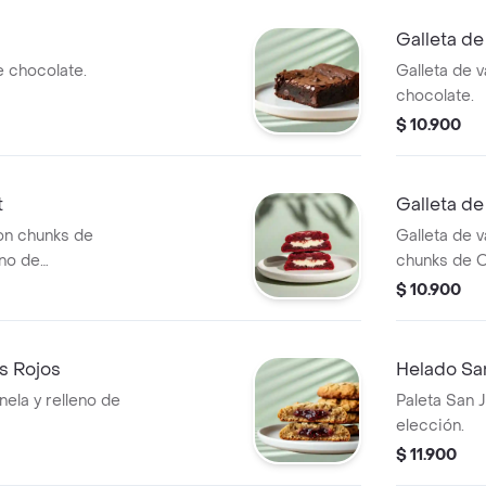
Galleta d
 chocolate.
Galleta de v
chocolate.
$ 10.900
t
Galleta d
on chunks de
Galleta de v
eno de
chunks de O
$ 10.900
os Rojos
Helado Sa
nela y relleno de
Paleta San 
elección.
$ 11.900