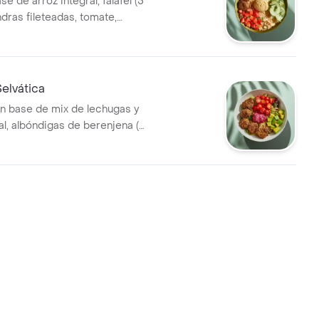
e de arroz integral, falafel (5
dras fileteadas, tomate,
mus y perejil.
elvática
n base de mix de lechugas y
al, albóndigas de berenjena (5
te cherry, aguacate, dip de
 vinagreta a elección.