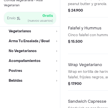
Comida Vegetariana - Alba
peanut butter y granola.
Vegetarian
$ 24.900
Gratis
Envío
(nuevos usuarios)
Falafel y Hummus
Vegetarianos
Cinco falafel con hummu
Arma Tu Ensalada / Bowl
$ 15.500
No Vegetarianos
Acompañamientos
Wrap Vegetariano
Postres
Wrap en tortilla de hari
falafel, fríjoles negros, 
Bebidas
queso mozzarella, pico d
$ 17.900
guacamole, totopos trit
verde.
Sandwich Capresse