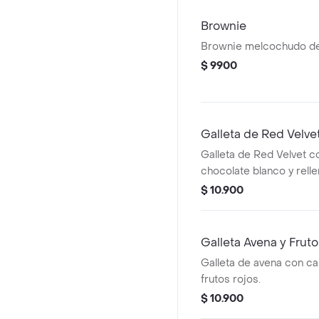
Brownie
Brownie melcochudo de
$ 9900
Galleta de Red Velve
Galleta de Red Velvet c
chocolate blanco y rell
Cheesecake.
$ 10.900
Galleta Avena y Frut
Galleta de avena con ca
frutos rojos.
$ 10.900