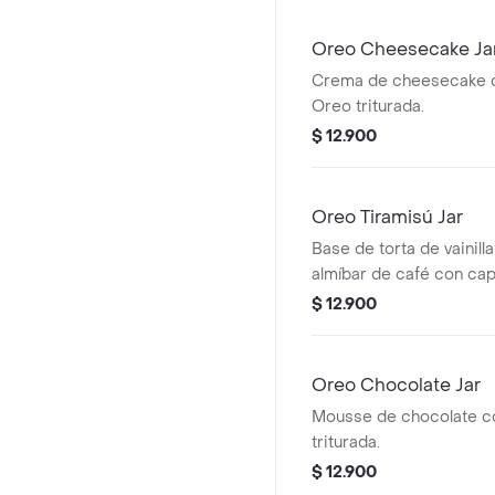
Oreo Cheesecake Ja
Crema de cheesecake 
Oreo triturada.
$ 12.900
Oreo Tiramisú Jar
Base de torta de vainill
almíbar de café con ca
Oreo triturada.
$ 12.900
Oreo Chocolate Jar
Mousse de chocolate c
triturada.
$ 12.900