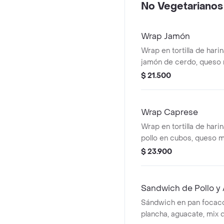
No Vegetarianos
Wrap Jamón
Wrap en tortilla de hari
jamón de cerdo, queso 
lechuga, tomate y alioli.
$ 21.500
Wrap Caprese
Wrap en tortilla de hari
pollo en cubos, queso m
espinaca y pesto.
$ 23.900
Sandwich de Pollo y
Sándwich en pan focacci
plancha, aguacate, mix 