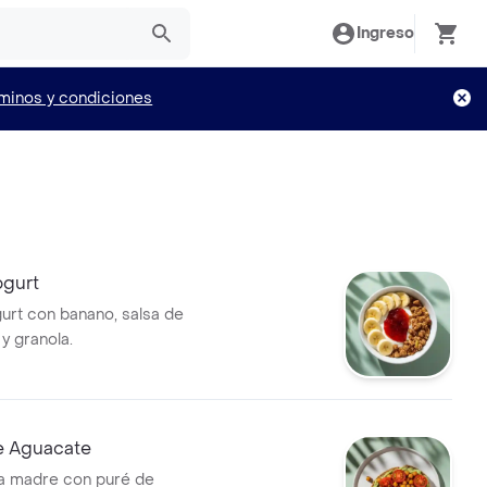
Ingreso
minos y condiciones
ogurt
urt con banano, salsa de
 y granola.
e Aguacate
a madre con puré de