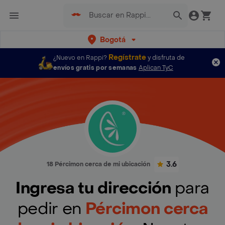
Bogotá
Regístrate
¿Nuevo en Rappi?
y disfruta de
envíos gratis por semanas
Aplican TyC
3.6
18 Pércimon cerca de mi ubicación
Ingresa tu dirección
para
pedir en
Pércimon cerca