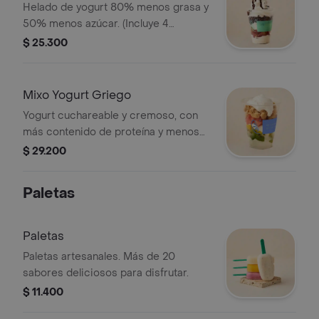
Helado de yogurt 80% menos grasa y
50% menos azúcar. (Incluye 4
adiciones normales)
$ 25.300
Mixo Yogurt Griego
Yogurt cuchareable y cremoso, con
más contenido de proteína y menos
contenido de grasa. 150% más
$ 29.200
proteína. 0% azúcar. (Incluye 4
adiciones normales)
Paletas
Paletas
Paletas artesanales. Más de 20
sabores deliciosos para disfrutar.
$ 11.400