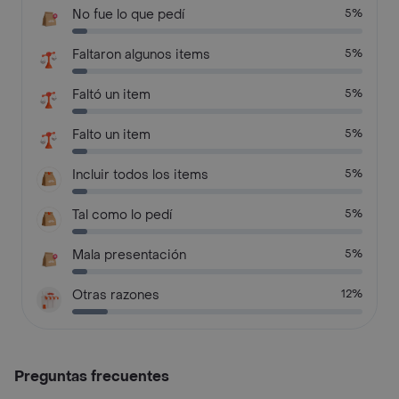
No fue lo que pedí
5%
Faltaron algunos items
5%
Faltó un item
5%
Falto un item
5%
Incluir todos los items
5%
Tal como lo pedí
5%
Mala presentación
5%
Otras razones
12%
Preguntas frecuentes