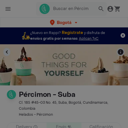
Bogotá
Regístrate
¿Nuevo en Rappi?
y disfruta de
envíos gratis por semanas
Aplican TyC
Pércimon - Suba
Cl. 185 #45-03 No. 45, Suba, Bogotá, Cundinamarca,
Colombia
Helados - Pércimon
Delivery
Envío
Calificación