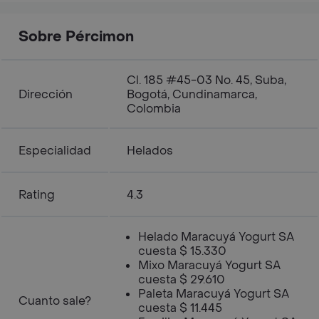
desde el momento de la compra.
Puedes utilizarlo en cualquiera de
nuestros puntos de venta.
Sobre Pércimon
Cl. 185 #45-03 No. 45, Suba,
Dirección
Bogotá, Cundinamarca,
Colombia
Especialidad
Helados
Rating
4.3
Helado Maracuyá Yogurt SA
cuesta $ 15.330
Mixo Maracuyá Yogurt SA
cuesta $ 29.610
Paleta Maracuyá Yogurt SA
Cuanto sale?
cuesta $ 11.445