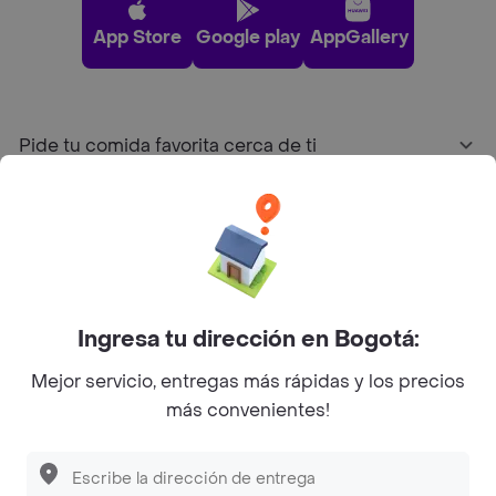
App Store
Google play
AppGallery
Pide tu comida favorita cerca de ti
Categorías
Únete a Rappi
Ingresa tu dirección en Bogotá:
Sobre Rappi
Mejor servicio, entregas más rápidas y los precios
más convenientes!
Facebook
Twitter
Instagram
©
2026
Rappi Inc. All rights reserved.