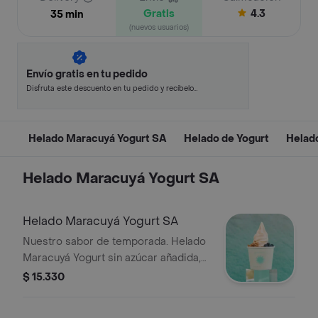
Gratis
4.3
35 min
(nuevos usuarios)
Envío gratis en tu pedido
Disfruta este descuento en tu pedido y recíbelo
en minutos.
Helado Maracuyá Yogurt SA
Helado de Yogurt
Helad
Helado Maracuyá Yogurt SA
Helado Maracuyá Yogurt SA
Nuestro sabor de temporada. Helado
Maracuyá Yogurt sin azúcar añadida,
endulzado con Stevia. Combínalo con
$ 15.330
tus adiciones favoritas y disfruta el
verano en cada cucharada.