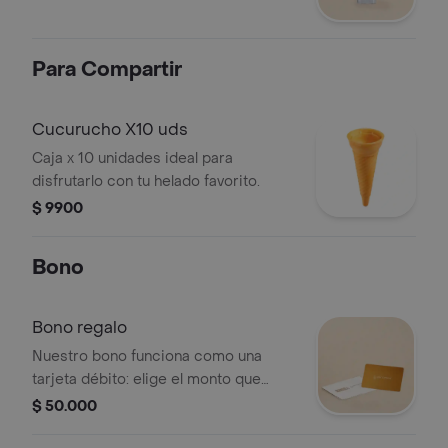
Para Compartir
Cucurucho X10 uds
Caja x 10 unidades ideal para
disfrutarlo con tu helado favorito.
$ 9900
Bono
Bono regalo
Nuestro bono funciona como una
tarjeta débito: elige el monto que
quieres cargar (desde $50.000 hasta
$ 50.000
$300.000) Tiene vigencia: 1 año