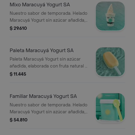
Mixo Maracuyá Yogurt SA
Nuestro sabor de temporada. Helado
Maracuyá Yogurt sin azúcar añadida,
endulzado con Stevia. Combínalo con
$ 29.610
tus adiciones favoritas y disfruta el
verano en cada cucharada.
Paleta Maracuyá Yogurt SA
Paleta Maracuyá Yogurt sin azúcar
añadida, elaborada con fruta natural y
endulzada con Stevia. Refrescante,
$ 11.445
ligera y perfecta para disfrutar el
verano.
Familiar Maracuyá Yogurt SA
Nuestro sabor de temporada. Helado
Maracuyá Yogurt sin azúcar añadida,
endulzado con Stevia. Combínalo con
$ 54.810
tus adiciones favoritas y disfruta el
verano en cada cucharada.