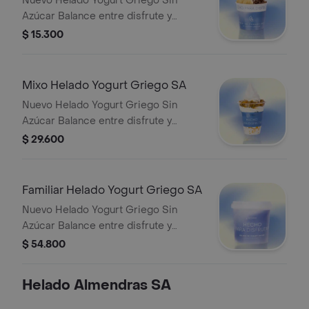
Nuevo Helado Yogurt Griego Sin
Azúcar Balance entre disfrute y
nutrición, con 7g de proteína por
$ 15.300
porción de 100g. • Más proteína para
tu día • Elaborado con yogurt griego
real • Sin azúcar añadida Un helado
Mixo Helado Yogurt Griego SA
para sentirse bien.
Nuevo Helado Yogurt Griego Sin
Azúcar Balance entre disfrute y
nutrición, con 7g de proteína por
$ 29.600
porción de 100g. • Más proteína para
tu día • Elaborado con yogurt griego
real • Sin azúcar añadida Un helado
Familiar Helado Yogurt Griego SA
para sentirse bien.
Nuevo Helado Yogurt Griego Sin
Azúcar Balance entre disfrute y
nutrición, con 7g de proteína por
$ 54.800
porción de 100g. • Más proteína para
tu día • Elaborado con yogurt griego
Helado Almendras SA
real • Sin azúcar añadida Un helado
para sentirse bien.