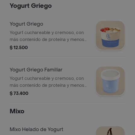
azúcar añadida Disfruta un helado
Yogurt Griego
suave y fácil de digerir.
Yogurt Griego
Yogurt cuchareable y cremoso, con
más contenido de proteína y menos
contenido de grasa. 150% más
$ 12.500
proteína. 0% azúcar.
Yogurt Griego Familiar
Yogurt cuchareable y cremoso, con
más contenido de proteína y menos
contenido de grasa. 150% más
$ 73.400
proteína. 0% azúcar.
Mixo
Mixo Helado de Yogurt