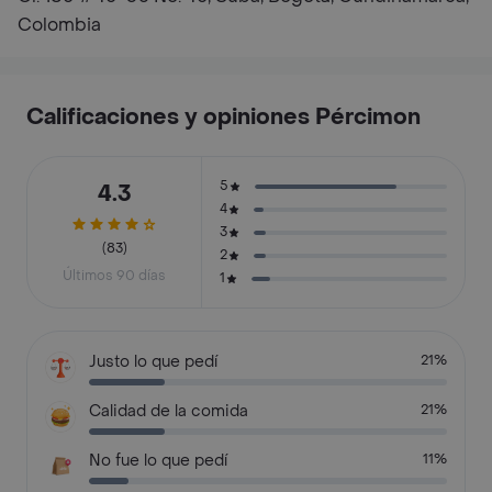
Colombia
Calificaciones y opiniones Pércimon
5
4.3
4
3
(83)
2
Últimos 90 días
1
Justo lo que pedí
21%
Calidad de la comida
21%
No fue lo que pedí
11%