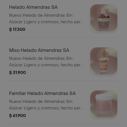
Helado Almendras SA
Nuevo Helado de Almendras Sin
Azúcar Ligero y cremoso, hecho para
sentirse bien. • Sin lácteos añadidos •
$ 17.300
Naturalmente libre de gluten • Sin
azúcar añadida Disfruta un helado
suave y fácil de digerir.
Mixo Helado Almendras SA
Nuevo Helado de Almendras Sin
Azúcar Ligero y cremoso, hecho para
sentirse bien. • Sin lácteos añadidos •
$ 31.900
Naturalmente libre de gluten • Sin
azúcar añadida Disfruta un helado
suave y fácil de digerir.
Familiar Helado Almendras SA
Nuevo Helado de Almendras Sin
Azúcar Ligero y cremoso, hecho para
sentirse bien. • Sin lácteos añadidos •
$ 61.900
Naturalmente libre de gluten • Sin