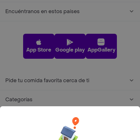
Encuéntranos en estos países
App Store
Google play
AppGallery
Pide tu comida favorita cerca de ti
Categorías
Únete a Rappi
Sobre Rappi