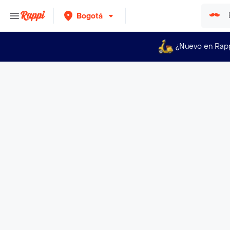
Bogotá
¿Nuevo en Rap