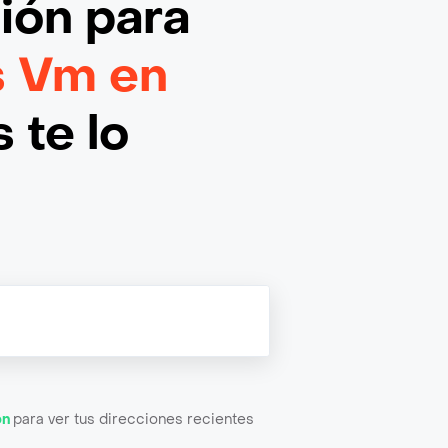
ción
para
s Vm en
 te lo
ón
para ver tus direcciones recientes