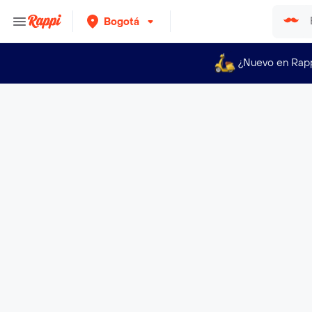
Bogotá
¿Nuevo en Rap