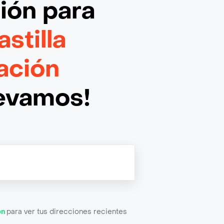
ción
para
stilla
ación
levamos!
ón
para ver tus direcciones recientes