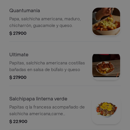
Quantumania
Papa, salchicha americana, maduro,
chicharrón, guacamole y queso.
$ 27.900
Ultimate
Papitas, salchicha americana costillas
bañadas en salsa de búfalo y queso
$ 27.900
Salchipapa linterna verde
Papitas q la francesa acompañado de
salchicha americana,carne
desmechada bañada en ahogado
$ 22.900
artesanal y quesito gratinado.