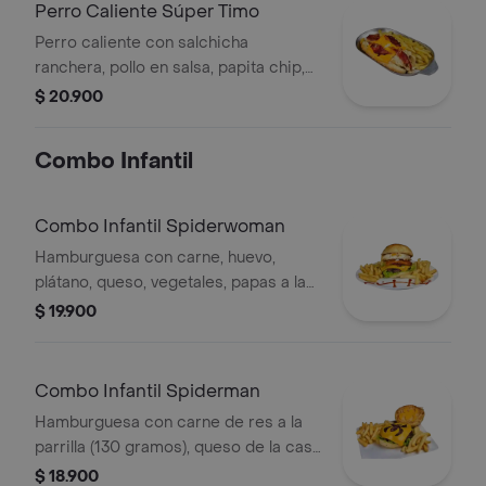
Perro Caliente Súper Timo
Perro caliente con salchicha
ranchera, pollo en salsa, papita chip,
tocineta, papas a la francesa y salsas
$ 20.900
Combo Infantil
Combo Infantil Spiderwoman
Hamburguesa con carne, huevo,
plátano, queso, vegetales, papas a la
francesa, salsas y gaseosa a elección
$ 19.900
Combo Infantil Spiderman
Hamburguesa con carne de res a la
parrilla (130 gramos), queso de la casa
y vegetales frescos, papitas a la
$ 18.900