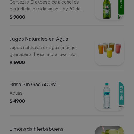
Cervezas El exceso de alcohol es
perjudicial para la salud. Ley 30 de
1986. Prohíbase el expendio de
$ 9000
bebidas embriagantes a menores de
edad. Ley 124 1994
Jugos Naturales en Agua
Jugos naturales en agua (mango,
guanábana, fresa, mora, uva, lulo,
maracuyá).
$ 6900
Brisa Sin Gas 600ML
Aguas
$ 4900
Limonada hierbabuena