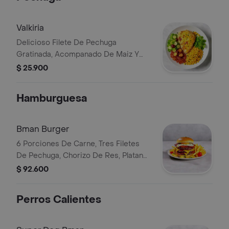
Valkiria
Delicioso Filete De Pechuga
Gratinada, Acompanado De Maiz Y
Tocineta Salteado Papitas A Tu
$ 25.900
Eleccion Y Ensalada.
Hamburguesa
Bman Burger
6 Porciones De Carne, Tres Filetes
De Pechuga, Chorizo De Res, Platano
Maduro, Tocineta, Huevo, Aros De
$ 92.600
Cebolla, Vegetales Y Doble Porcion
De Papas.
Perros Calientes