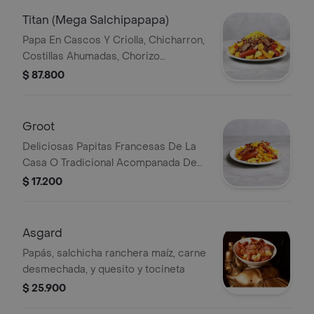
Titan (Mega Salchipapapa)
Papa En Cascos Y Criolla, Chicharron,
Costillas Ahumadas, Chorizo
Salchicha Americana, Carne Y Pollo
$ 87.800
Desmechada Y Platano Maduro,
Papas Chip, Y Queso Gratinado.
Groot
Deliciosas Papitas Francesas De La
Casa O Tradicional Acompanada De
Salchicha Americana, Tocineta
$ 17.200
Ahumado Y Quesito Gratinado
Asgard
Papás, salchicha ranchera maíz, carne
desmechada, y quesito y tocineta
$ 25.900