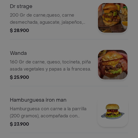
Dr strage
200 Gr de carne,queso, carne
desmechada, aguacate, jalapeños,
nachos vegetales y papitas a la
$ 28.900
francesa.
Wanda
160 Gr de carne, queso, tocineta, piña
asada vegetales y papas a la francesa.
$ 25.900
Hamburguesa iron man
Hamburguesa con carne a la parrilla
(200 gramos), acompañada con
chorizo de la casa, queso de la casa y
$ 23.900
vegetales frescos. y patatas a la
francesa.