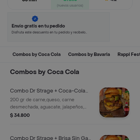
(nuevos usuarios)
Envío gratis en tu pedido
Disfruta este descuento en tu pedido y recíbelo
en minutos.
Combos by Coca Cola
Combos by Bavaria
Rappi Fes
Combos by Coca Cola
Combo Dr Strage + Coca-Cola
Sabor Original 200 ml
200 gr de carne,queso, carne
desmechada, aguacate, jalapeños,
nachos vegetales y papitas a la
$ 34.800
francesa. + Gaseosa
Combo Dr Strage + Brisa Sin Gas