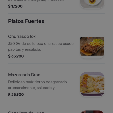
Costeno
$ 17.200
Platos Fuertes
Churrasco loki
350 Gr de delicioso churrasco asado,
papitas y ensalada.
$ 33.900
Mazorcada Drax
Delicioso maíz tierno desgranado
artesanalmente, salteado y
acompañado de láminas de carne y
$ 25.900
chorizo premium ahumado, en una
cama de aguacate y papitas.