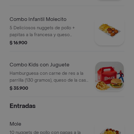
francesa, salsas y gaseosa o jugo
mini.
Combo Infantil Molecito
5 Deliciosos nuggets de pollo +
papitas a la francesa y queso
gratinado + salsas + jugo o gaseosa
$ 16.900
mini.
Combo Kids con Juguete
Hamburguesa con carne de res a la
parrilla (130 gramos), queso de la casa
y vegetales frescos, papitas a la
$ 35.900
francesa, salsas y gaseosa o jugo
mini. Viene incluido juguete entre:
Entradas
Súper Hulk Venon Spiderman Capitán
América Wolverine Thor
Mole
10 nuggets de pollo con papas a la