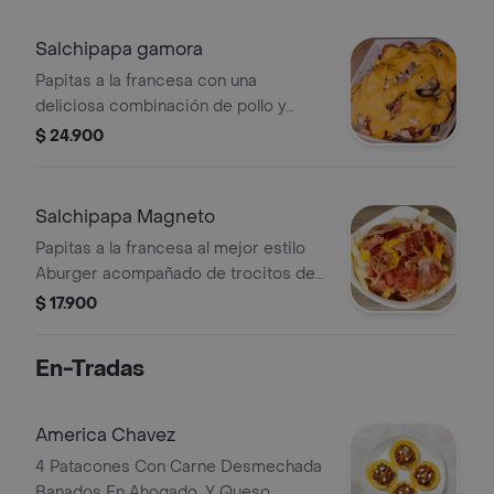
Salchipapa gamora
Papitas a la francesa con una
deliciosa combinación de pollo y
carne desmechado, salchicha
$ 24.900
americana y queso gratinado. bañada
en salsa tártara o ahogado artesanal.
Salchipapa Magneto
Papitas a la francesa al mejor estilo
Aburger acompañado de trocitos de
tocineta y pollo desmechado bañado
$ 17.900
en salsa tártara y quesito gratinado.
En-Tradas
America Chavez
4 Patacones Con Carne Desmechada
Banados En Ahogado, Y Queso