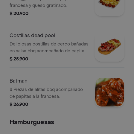
francesa y queso gratinado.
$ 20.900
Costillas dead pool
Deliciosas costillas de cerdo bañadas
en salsa bbq acompañado de papitas
a la francesa o criolla.
$ 25.900
Batman
8 Piezas de alitas bbq acompañado
de papitas a la francesa.
$ 26.900
Hamburguesas