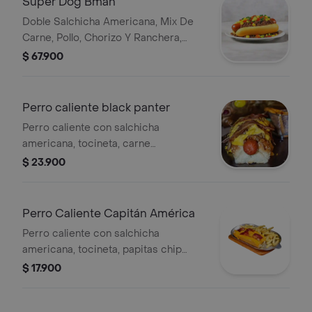
Super Dog Bman
Doble Salchicha Americana, Mix De
Carne, Pollo, Chorizo Y Ranchera,
Platano Maduro, Maiz, Vegetales, Pico
$ 67.900
De Gallo, Aguacate Y Para Rematar
Una Banadita De Queso
Perro caliente black panter
Perro caliente con salchicha
americana, tocineta, carne
desmechada en ahogado artesanal,
$ 23.900
papitas chip recubierto de queso de
la casa. acompañado de papas a la
francesa y salsas.
Perro Caliente Capitán América
Perro caliente con salchicha
americana, tocineta, papitas chip
recubierto de queso de la casa.
$ 17.900
Acompañado de papas a la francesa y
salsas.