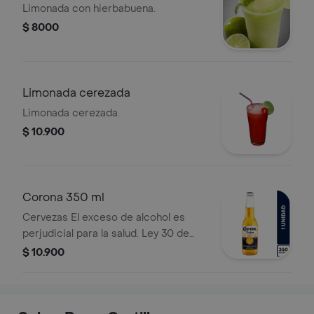
Limonada con hierbabuena.
$ 8000
Limonada cerezada
Limonada cerezada.
$ 10.900
Corona 350 ml
Cervezas El exceso de alcohol es
perjudicial para la salud. Ley 30 de
1986. Prohíbase el expendio de
$ 10.900
bebidas embriagantes a menores de
edad. Ley 124 1994