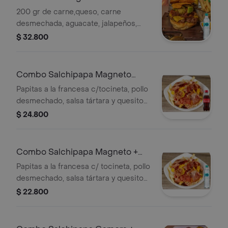
600ML
200 gr de carne,queso, carne
desmechada, aguacate, jalapeños,
nachos vegetales y papitas a la
$ 32.800
francesa. + Agua
Combo Salchipapa Magneto
+Cocacola Orig 200ml
Papitas a la francesa c/tocineta, pollo
desmechado, salsa tártara y quesito
gratinado + Gaseosa
$ 24.800
Combo Salchipapa Magneto +
Brisa Sin Gas 600ML
Papitas a la francesa c/ tocineta, pollo
desmechado, salsa tártara y quesito
gratinado + Agua
$ 22.800