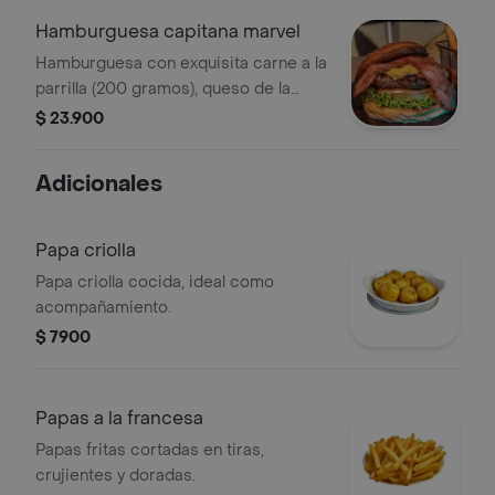
Hamburguesa capitana marvel
Hamburguesa con exquisita carne a la
parrilla (200 gramos), queso de la
casa, tocineta de cerdo ahumado
$ 23.900
vegetales frescos y papas a la
francesa.
Adicionales
Papa criolla
Papa criolla cocida, ideal como
acompañamiento.
$ 7900
Papas a la francesa
Papas fritas cortadas en tiras,
crujientes y doradas.