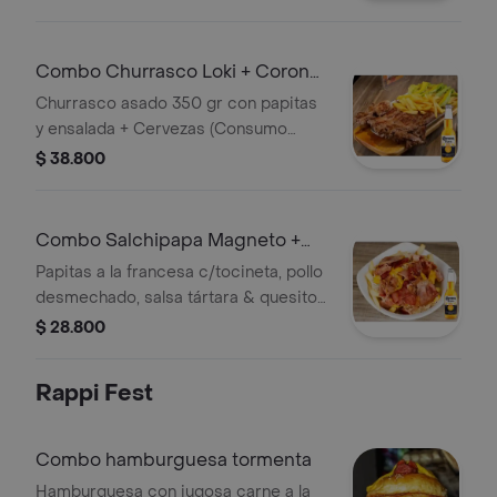
por Ley 30 de 1986 y Ley 124 de 1994)
Combo Churrasco Loki + Corona
350 ml
Churrasco asado 350 gr con papitas
y ensalada + Cervezas (Consumo
responsable, Ley 30/1986)
$ 38.800
Combo Salchipapa Magneto +
Corona 350 ml
Papitas a la francesa c/tocineta, pollo
desmechado, salsa tártara & quesito
gratinado + Cervezas (Venta prohibida
$ 28.800
a menores)
Rappi Fest
Combo hamburguesa tormenta
Hamburguesa con jugosa carne a la