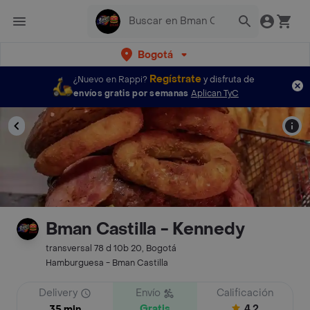
Bogotá
Regístrate
¿Nuevo en Rappi?
y disfruta de
envíos gratis por semanas
Aplican TyC
Bman Castilla - Kennedy
transversal 78 d 10b 20, Bogotá
Hamburguesa - Bman Castilla
Delivery
Envío
Calificación
Gratis
4.2
35 min