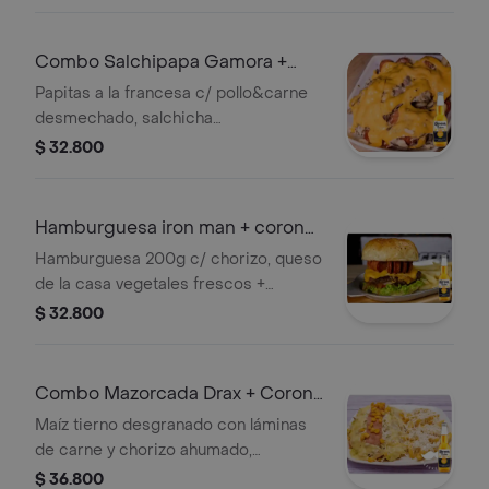
Combo Salchipapa Gamora +
Corona 350 ml
Papitas a la francesa c/ pollo&carne
desmechado, salchicha
americana&queso gratinado +
$ 32.800
Cervezas (Venta regulada por Ley 30
de 1986 y Ley 124 de 1994)
Hamburguesa iron man + corona
350 ml
Hamburguesa 200g c/ chorizo, queso
de la casa vegetales frescos +
patatas francesas + cerveza (ley
$ 32.800
30/1986)
Combo Mazorcada Drax + Corona
350 ml
Maíz tierno desgranado con láminas
de carne y chorizo ahumado,
aguacate + Cerveza (Venta regulada
$ 36.800