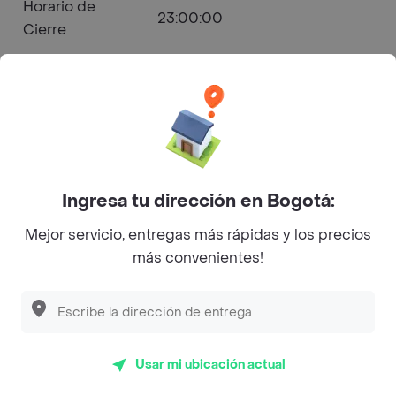
Horario de
23:00:00
Cierre
Bman Castilla - Kennedy Menú
a Domicilio
4.2
(42)
Ingresa tu dirección en Bogotá:
Hamburguesa
Abierto
Mejor servicio, entregas más rápidas y los precios
más convenientes!
Horarios de Apertura y Cierre
Lunes
12:45 - 23:00
Martes
12:45 - 22:45
Usar mi ubicación actual