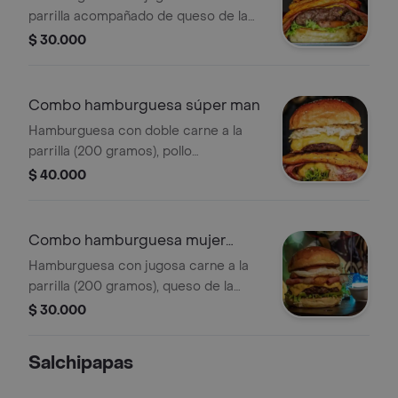
parrilla acompañado de queso de la
casa plátano maduro, tocineta de
$ 30.000
cerdo ahumado, porción de chorizo
carne y pollo y vegetales frescos.
acompañada de papas a la francesa y
Combo hamburguesa súper man
salsas. acompañada de papas a la
Hamburguesa con doble carne a la
francesa y coca-cola 250 ml
parrilla (200 gramos), pollo
desmechado, tocineta plátano
$ 40.000
maduro, queso de la casa y vegetales
frescos. acompañada de papas a la
francesa y salsas. acompañada de
Combo hamburguesa mujer
papas a la francesa y coca-cola 250
maravilla
Hamburguesa con jugosa carne a la
ml
parrilla (200 gramos), queso de la
casa, plátano maduro, tocineta de
$ 30.000
cerdo ahumada, huevo a la plancha y
vegetales frescos. acompañada de
Salchipapas
papas a la francesa y coca-cola 250
ml