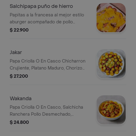
Salchipapa puño de hierro
Papitas a la francesa al mejor estilo
aburger acompañado de pollo
desmechado bañado en salsa tártara
$ 22.900
salchicha americana y quesito
gratinado.
Jakar
Papa Criolla O En Casco Chicharron
Crujiente, Platano Maduro, Chorizo
Carne Desmechada Queso Gratinado
$ 27.200
Wakanda
Papa Criolla O En Casco, Salchicha
Ranchera Pollo Desmechado,
Tocineta Y Queso Gratinado
$ 24.800