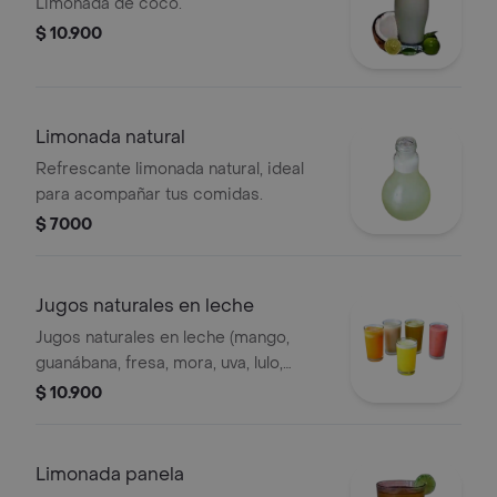
Limonada de coco.
$ 10.900
Limonada natural
Refrescante limonada natural, ideal
para acompañar tus comidas.
$ 7000
Jugos naturales en leche
Jugos naturales en leche (mango,
guanábana, fresa, mora, uva, lulo,
maracuyá).
$ 10.900
Limonada panela