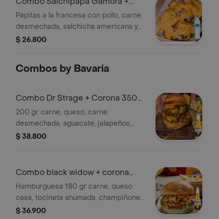
Combo Salchipapa Gamora +
Brisa Sin Gas 600ML
Papitas a la francesa con pollo, carne
desmechada, salchicha americana y
queso gratinado + Agua
$ 26.800
Combos by Bavaria
Combo Dr Strage + Corona 350
ml
200 gr carne, queso, carne
desmechada, aguacate, jalapeños,
nachos vegetales & papitas +
$ 38.800
Cervezas (Ley 30/1986)
Combo black widow + corona
350 ml
Hamburguesa 180 gr carne, queso
casa, tocineta ahumada, champiñones
al ajillo + cervezas (venta responsable)
$ 36.900