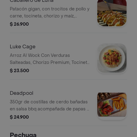
Caballero de Luna
Patacón gigan, con trocitos de pollo y
carne, tocineta, chorizo y maíz,
bañados en ahogado.
$ 26.900
Luke Cage
Arroz Al Wock Con Verduras
Salteadas, Chorizo Premium, Tocineta,
Platano Maduro, Y Chicharron
$ 23.500
Deadpool
350gr de costillas de cerdo bañadas
en salsa bbq acompañada de papas y
ensalada
$ 24.900
Pechuga