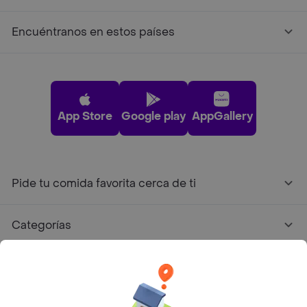
Encuéntranos en estos países
App Store
Google play
AppGallery
Pide tu comida favorita cerca de ti
Categorías
Únete a Rappi