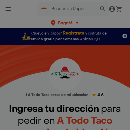
Bogotá
Regístrate
¿Nuevo en Rappi?
y disfruta de
envíos gratis por semanas
Aplican TyC
4.6
1 A Todo Taco cerca de mi ubicación
Ingresa tu dirección
para
pedir en
A Todo Taco