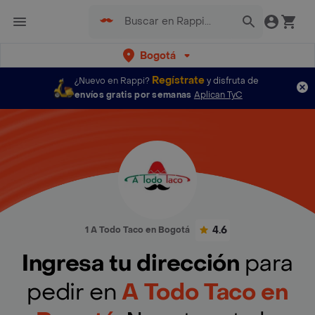
Bogotá
Regístrate
¿Nuevo en Rappi?
y disfruta de
envíos gratis por semanas
Aplican TyC
4.6
1 A Todo Taco en Bogotá
Ingresa tu dirección
para
pedir en
A Todo Taco en