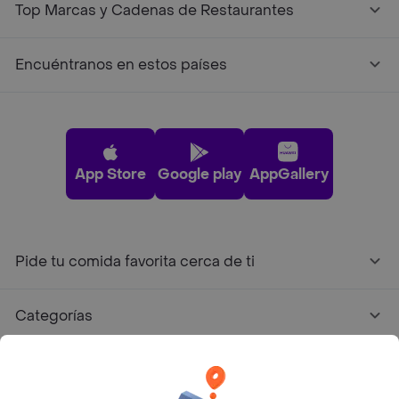
Top Marcas y Cadenas de Restaurantes
Encuéntranos en estos países
App Store
Google play
AppGallery
Pide tu comida favorita cerca de ti
Categorías
Únete a Rappi