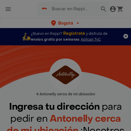
Bogotá
Regístrate
¿Nuevo en Rappi?
y disfruta de
envíos gratis por semanas
Aplican TyC
4 Antonelly cerca de mi ubicación
Ingresa tu dirección
para
pedir en
Antonelly cerca
de mi ubicación
¡Nosotros