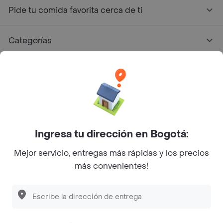
Pide tu comida favorita cerca de ti
Categorías
Únete a Rappi
Sobre Rappi
Facebook
Twitter
Instagram
Ingresa tu dirección en Bogotá:
Mejor servicio, entregas más rápidas y los precios
©
2026
Rappi Inc. All rights reserved.
más convenientes!
Descubre las
PROMOCIONES
que tenemos
para ti
Rappi S.A.S. --- NIT 900.843.898-9 --- Calle 63 # 16A-02
Bogotá D.C. --- notificacionesrappi@rappi.com