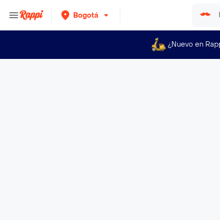
Bogotá
¿Nuevo en Rap