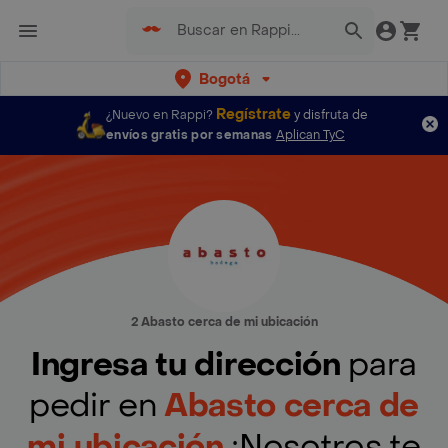
Bogotá
Regístrate
¿Nuevo en Rappi?
y disfruta de
envíos gratis por semanas
Aplican TyC
2 Abasto cerca de mi ubicación
Ingresa tu dirección
para
pedir en
Abasto cerca de
mi ubicación
¡Nosotros te