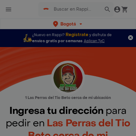
Bogotá
Regístrate
¿Nuevo en Rappi?
y disfruta de
envíos gratis por semanas
Aplican TyC
1 Las Perras del Tio Beto cerca de mi ubicación
Ingresa tu dirección
para
pedir en
Las Perras del Tio
Beto cerca de mi