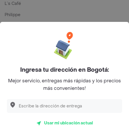
L´s Café
Philippe
Baskin Robbins
La Cesta
Mercari - Postres
Myriam Camhi Co
Ingresa tu dirección en Bogotá:
Magnifique
Mejor servicio, entregas más rápidas y los precios
Empanaditas de Pipian - Empanadas
más convenientes!
Desayunadero de la 42
Luisa Postres
Sopitas y Frijoladas
Usar mi ubicación actual
Subway