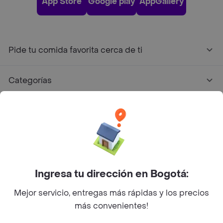
App Store
Google play
AppGallery
Pide tu comida favorita cerca de ti
Categorías
Únete a Rappi
Sobre Rappi
Facebook
Twitter
Instagram
Ingresa tu dirección en Bogotá:
Mejor servicio, entregas más rápidas y los precios
©
2026
Rappi Inc. All rights reserved.
más convenientes!