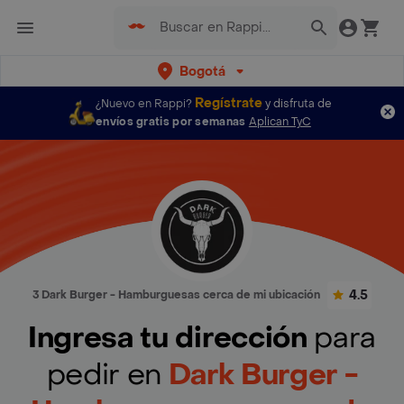
Bogotá
Regístrate
¿Nuevo en Rappi?
y disfruta de
envíos gratis por semanas
Aplican TyC
4.5
3 Dark Burger - Hamburguesas cerca de mi ubicación
Ingresa tu dirección
para
pedir en
Dark Burger -