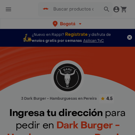
Bogotá
Regístrate
¿Nuevo en Rappi?
y disfruta de
envíos gratis por semanas
Aplican TyC
4.5
3 Dark Burger - Hamburguesas en Pereira
Ingresa tu dirección
para
pedir en
Dark Burger -