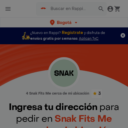
Bogotá
Regístrate
¿Nuevo en Rappi?
y disfruta de
envíos gratis por semanas
Aplican TyC
3
4 Snak Fits Me cerca de mi ubicación
Ingresa tu dirección
para
pedir en
Snak Fits Me