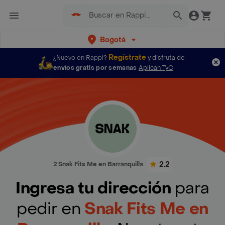
Bogotá
Regístrate
¿Nuevo en Rappi?
y disfruta de
envíos gratis por semanas
Aplican TyC
2.2
2 Snak Fits Me en Barranquilla
Ingresa tu dirección
para
pedir en
Snak Fits Me en