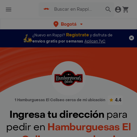
Bogotá
Regístrate
¿Nuevo en Rappi?
y disfruta de
envíos gratis por semanas
Aplican TyC
4.4
1 Hamburguesas El Coliseo cerca de mi ubicación
Ingresa tu dirección
para
pedir en
Hamburguesas El