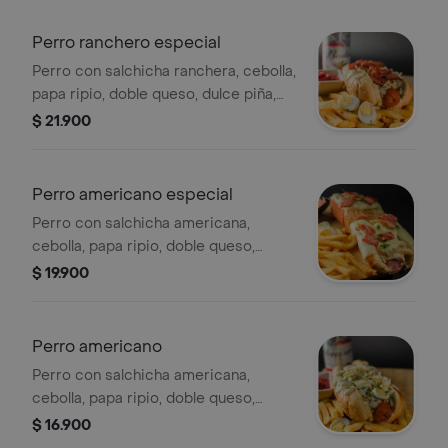
Perro ranchero especial
Perro con salchicha ranchera, cebolla,
papa ripio, doble queso, dulce piña,
salsa rosada, salsa de la casa, dos
$ 21.900
huevos codorniz y tocineta.
Perro americano especial
Perro con salchicha americana,
cebolla, papa ripio, doble queso,
dulce piña, salsa rosada, salsa de la
$ 19.900
casa y tocineta.
Perro americano
Perro con salchicha americana,
cebolla, papa ripio, doble queso,
dulce piña, salsa rosada y salsa de la
$ 16.900
casa.