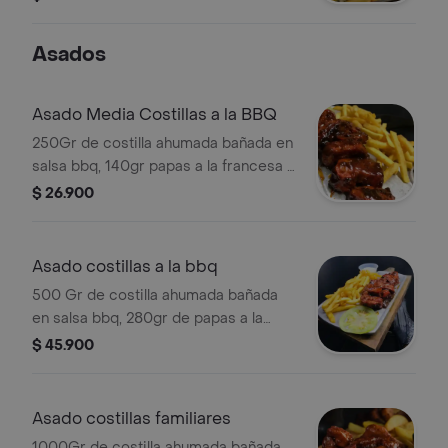
trozos de pollo a la plancha, queso
mozarella y maicitos.
Asados
Asado Media Costillas a la BBQ
250Gr de costilla ahumada bañada en
salsa bbq, 140gr papas a la francesa y
100gr de maduro.
$ 26.900
Asado costillas a la bbq
500 Gr de costilla ahumada bañada
en salsa bbq, 280gr de papas a la
francesa, 140 gr de yuca y 200gr de
$ 45.900
maduro.
Asado costillas familiares
1000Gr de costilla ahumada bañada