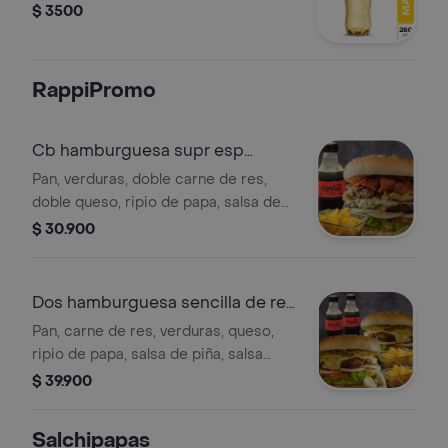
$ 3500
RappiPromo
Cb hamburguesa supr esp
res+papas+bebida
Pan, verduras, doble carne de res,
doble queso, ripio de papa, salsa de
piña, salsa rosada, salsa de la casa,
$ 30.900
dos huevos de codorniz y tocineta +
140gr de papas + coca-cola zero de
250ml.
Dos hamburguesa sencilla de res
en combo
Pan, carne de res, verduras, queso,
ripio de papa, salsa de piña, salsa
rosada, salsa de la casa y dos huevos
$ 39.900
de codorniz + dos porciones de
papas a la francesa + dos coca-cola
Salchipapas
zero 250ml.