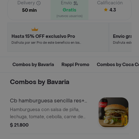
Delivery
Envío
Calificación
Gratis
4.3
50 min
(nuevos usuarios)
Hasta 15% OFF exclusivo Pro
Envío gratis
Disfruta por ser Pro de este beneficio en los
Disfruta este de
restaurantes y tiendas más top.
en minutos.
Combos by Bavaria
Rappi Promo
Combos by Coca C
Combos by Bavaria
Cb hamburguesa sencilla res+
poker 355ml
Hamburguesa con salsa de piña,
lechuga, tomate, cebolla, carne de
res, queso mozzarella, salsa rosada,
$ 21.800
ripio de papa, salsa de la casa y 2
huevos de codorniz + cerveza poker