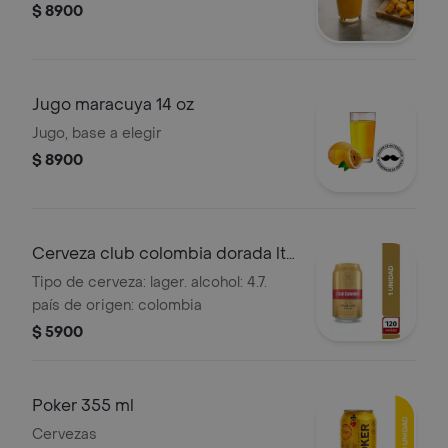
$ 8900
Jugo maracuya 14 oz
Jugo, base a elegir
$ 8900
Cerveza club colombia dorada lta
330ml
Tipo de cerveza: lager. alcohol: 4.7.
país de origen: colombia
$ 5900
Poker 355 ml
Cervezas