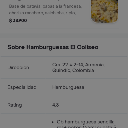
Base de batavia, papas a la francesa,
chorizo ranchero, salchicha, ripio,
tocineta, trozos de pollo, maizitos,
$ 38.900
salsa de la casa.
Sobre Hamburguesas El Coliseo
Cra. 22 #2-14, Armenia,
Dirección
Quindío, Colombia
Especialidad
Hamburguesa
Rating
4.3
Cb hamburguesa sencilla
res+ poker 355ml cuesta $