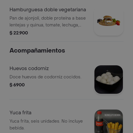
Hamburguesa doble vegetariana
Pan de ajonjoli, doble proteína a base
lentejas y quinua, tomate, lechuga,
cebolla, doble queso, dulce piña, ripio,
$ 22.900
salsa rosada y salsa de la casa.
Acompañamientos
Huevos codorniz
Doce huevos de codorniz cocidos.
$ 6900
Yuca frita
Yuca frita, seis unidades. No incluye
bebida.