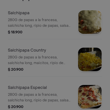
Salchipapa
280G de papas a la francesa,
salchicha long, ripio de papas, salsa
rosada, salsa de la casa y queso
$ 18.900
mozzarella.
Salchipapa Country
280G de papas a la francesa,
salchicha long, maicitos, ripio de
papas, salsa rosada y salsa de la casa,
$ 20.900
queso mozarella.
Salchipapa Especial
280G de papas a la francesa,
salchicha long, ripio de papas, salsa
rosada y salsa de la casa, tocineta,
$ 20.900