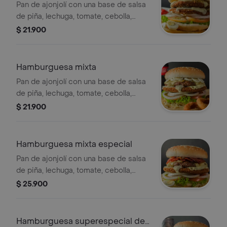
Pan de ajonjolí con una base de salsa
de piña, lechuga, tomate, cebolla,
doble milanesa de pollo, doble queso
$ 21.900
mozarela, salsa rosada, ripio de papa,
salsa de la casa y dos huevos de
codorniz.
Hamburguesa mixta
Pan de ajonjolí con una base de salsa
de piña, lechuga, tomate, cebolla,
milanesa de pollo, carne de res, doble
$ 21.900
queso mozarela, salsa rosada, ripio
de papa, salsa de la casa y dos
huevos de codorniz.
Hamburguesa mixta especial
Pan de ajonjolí con una base de salsa
de piña, lechuga, tomate, cebolla,
milanesa de pollo, carne de res, doble
$ 25.900
queso mozarela, tocineta, salsa
rosada, ripio de papa, salsa de la casa
y dos huevos de codorniz.
Hamburguesa superespecial de