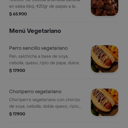
en salsa bbq, 420gr de papas a la
francesa, 400gr de yuca y 300gr de
$ 65.900
maduro.
Menú Vegetariano
Perro sencillo vegetariano
Pan, salchicha a base de soya,
cebolla, queso, ripio de papa, dulce
de piña y salsa rosada y salsa de la
$ 17.900
casa.
Choriperro vegetariano
Choriperro vegetariano con chorizo
de soya, cebolla, doble queso, ripio,
piña dulce, salsa rosada y salsa de la
$ 17.900
casa en pan.