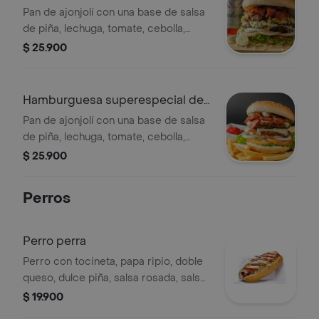
res
Pan de ajonjolí con una base de salsa
de piña, lechuga, tomate, cebolla,
doble carne de res, doble queso
$ 25.900
mozarela, tocineta, salsa rosada, ripio
de papa, salsa de la casa y dos
huevos de codorniz.
Hamburguesa superespecial de
pollo
Pan de ajonjolí con una base de salsa
de piña, lechuga, tomate, cebolla,
doble milanesa de pollo, doble queso
$ 25.900
mozarela, tocineta, salsa rosada, ripio
de papa, salsa de la casa y dos
Perros
huevos de codorniz.
Perro perra
Perro con tocineta, papa ripio, doble
queso, dulce piña, salsa rosada, salsa
de la casa, dos huevos codorniz.
$ 19.900