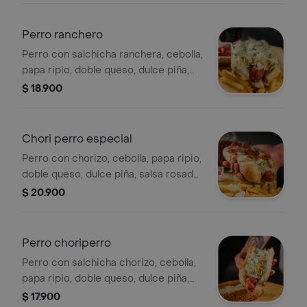
Perro ranchero
Perro con salchicha ranchera, cebolla,
papa ripio, doble queso, dulce piña,
salsa rosada, salsa de la casa y dos
$ 18.900
huevos codorniz.
Chori perro especial
Perro con chorizo, cebolla, papa ripio,
doble queso, dulce piña, salsa rosada,
salsa de la casa, dos huevos codorniz
$ 20.900
y tocineta.
Perro choriperro
Perro con salchicha chorizo, cebolla,
papa ripio, doble queso, dulce piña,
salsa rosada, salsa de la casa y dos
$ 17.900