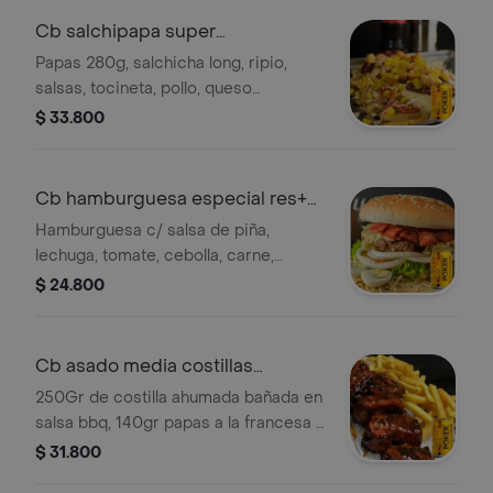
Cb salchipapa super
especial+poker 355ml
Papas 280g, salchicha long, ripio,
salsas, tocineta, pollo, queso
mozarella, maicitos + cervezas
$ 33.800
Cb hamburguesa especial res+
poker 355ml
Hamburguesa c/ salsa de piña,
lechuga, tomate, cebolla, carne,
mozarela, tocineta, salsa rosada, ripio
$ 24.800
de papa, huevos de codorniz +
cerveza poker
Cb asado media costillas
bbq+poker 355ml
250Gr de costilla ahumada bañada en
salsa bbq, 140gr papas a la francesa y
100gr de maduro. + cerveza poker
$ 31.800