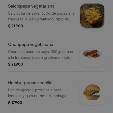
Salchipapa vegetariana
Salchicha de soya, 350g de papas a la
francesa, queso gratinado, ripio de
papa, salsa tártara y rosada.
$ 21.900
Choripapa vegetariana
Chorizo a base de soya, 350gr papas
a la francesa, queso gratinado, ripio
de papa, tartara y salsa rosada.
$ 21.900
Hamburguesa sencilla
vegetariana
Pan de ajonjoli, proteína a base
lentejas y quinua, tomate, lechuga,
cebolla, queso mozarela, dulce piña,
$ 17.900
ripio, salsa rosada y salsa de la casa.