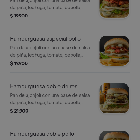
Pan de ajonjolí con una base de salsa
de piña, lechuga, tomate, cebolla,
carne de res, queso mozarela,
$ 19.900
tocineta, salsa rosada, ripio de papa,
salsa de la casa y dos huevos de
codorniz.
Hamburguesa especial pollo
Pan de ajonjolí con una base de salsa
de piña, lechuga, tomate, cebolla,
milanesa de pollo, queso mozarela,
$ 19.900
tocineta, salsa rosada, ripio de papa,
salsa de la casa y dos huevos de
codorniz.
Hamburguesa doble de res
Pan de ajonjolí con una base de salsa
de piña, lechuga, tomate, cebolla,
doble carne de res, doble queso
$ 21.900
mozarela, salsa rosada, ripio de papa,
salsa de la casa y dos huevos de
codorniz.
Hamburguesa doble pollo