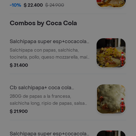
queso, dulce de piña, salsa rosada,
-10%
$ 22.400
$ 24.900
salsa de la casa, tocineta. Incluye
papas a la francesa y Coca-Cola Zero
Combos by Coca Cola
250ml.
Salchipapa super esp+cocacola
orig 250ml
Salchipapa con papas, salchicha,
tocineta, pollo, queso mozzarella, maíz
y salsas. Incluye Coca-Cola original
$ 31.400
de 250 ml.
Cb salchipapa+ coca cola
original 250ml
280G de papas a la francesa,
salchicha long, ripio de papas, salsa
rosada y salsa de la casa, queso
$ 21.900
mozarella. + gaseosa
Salchipapa super esp+cocacola