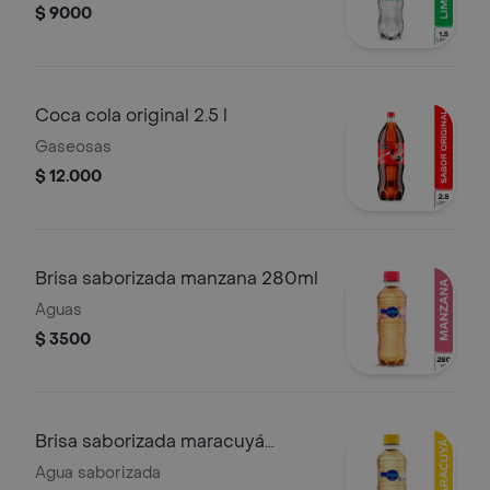
$ 9000
Coca cola original 2.5 l
Gaseosas
$ 12.000
Brisa saborizada manzana 280ml
Aguas
$ 3500
Brisa saborizada maracuyá
280ml
Agua saborizada