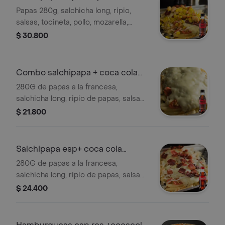
zero 250ml
Papas 280g, salchicha long, ripio,
salsas, tocineta, pollo, mozarella,
maicitos + cocacola zero s/az.
$ 30.800
Combo salchipapa + coca cola
zero 250 ml
280G de papas a la francesa,
salchicha long, ripio de papas, salsa
rosada y salsa de la casa, queso
$ 21.800
mozarella. + coca cola zero sin azucar
.
Salchipapa esp+ coca cola
original 250ml
280G de papas a la francesa,
salchicha long, ripio de papas, salsa
rosada y salsa de la casa, tocineta,
$ 24.400
queso mozarella. + gaseosa