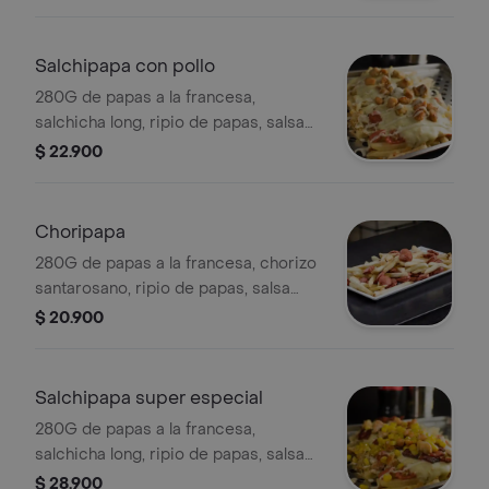
queso mozarella.
Salchipapa con pollo
280G de papas a la francesa,
salchicha long, ripio de papas, salsa
rosada y salsa de la casa, trozos de
$ 22.900
pollo a la plancha, queso mozarella.
Choripapa
280G de papas a la francesa, chorizo
santarosano, ripio de papas, salsa
rosada y salsa de la casa, queso
$ 20.900
mozarella.
Salchipapa super especial
280G de papas a la francesa,
salchicha long, ripio de papas, salsa
rosada y salsa de la casa, tocineta,
$ 28.900