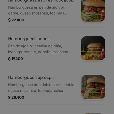
Hamburguesa esp res +cocacola
orig 250ml
Hamburguesa en pan de ajonjolí:
carne, queso mozarela, tocineta,
lechuga, tomate, cebolla, salsas,
$ 22.400
huevos de codorniz + gaseosa
Hamburguesa senc
pollo+cocacola org250ml
Pan de ajonjolí c/salsa de piña,
lechuga, tomate, cebolla, milanesa
pollo, queso mozzarella, salsa rosada,
$ 19.400
ripio papa, salsa casa, 2 huevos
codorniz + gaseosa
Hamburgues sup esp
res+cocacola org250ml
Hamburguesa con doble carne, doble
queso mozarela, tocineta, salsa
piña/rosada, ripio de papa, huevos
$ 28.400
codorniz + gaseosa