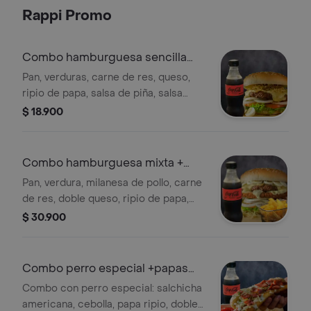
Rappi Promo
Combo hamburguesa sencilla
res+coca cola
Pan, verduras, carne de res, queso,
ripio de papa, salsa de piña, salsa
rosada, salsa de la casa y dos huevos
$ 18.900
de codorniz + coca-cola zero 250 ml.
Combo hamburguesa mixta +
papas + bebida
Pan, verdura, milanesa de pollo, carne
de res, doble queso, ripio de papa,
salsa de piña, salsa rosada, salsa de la
$ 30.900
casa y dos huevos de codorniz +
papas + coca cola zero 250 ml .
Combo perro especial +papas
+gaseosa
Combo con perro especial: salchicha
americana, cebolla, papa ripio, doble