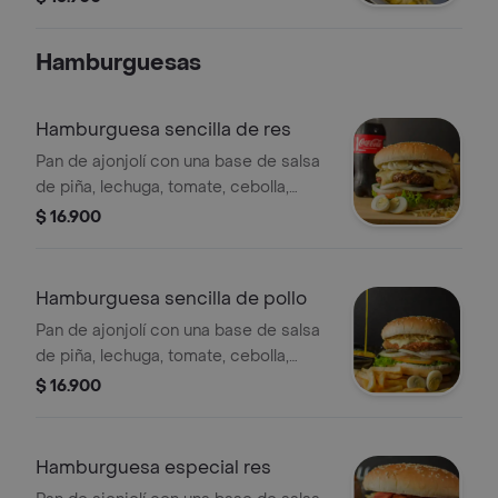
Hamburguesas
Hamburguesa sencilla de res
Pan de ajonjolí con una base de salsa
de piña, lechuga, tomate, cebolla,
carne de res, queso mozarela , salsa
$ 16.900
rosada, ripio de papa, salsa de la casa
y dos huevos de codorniz.
Hamburguesa sencilla de pollo
Pan de ajonjolí con una base de salsa
de piña, lechuga, tomate, cebolla,
milanesa de pollo, queso mozarela ,
$ 16.900
salsa rosada, ripio de papa, salsa de
la casa y dos huevos de codorniz.
Hamburguesa especial res