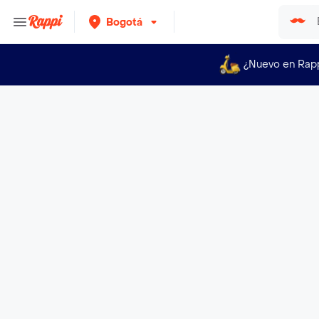
Bogotá
¿Nuevo en Rap