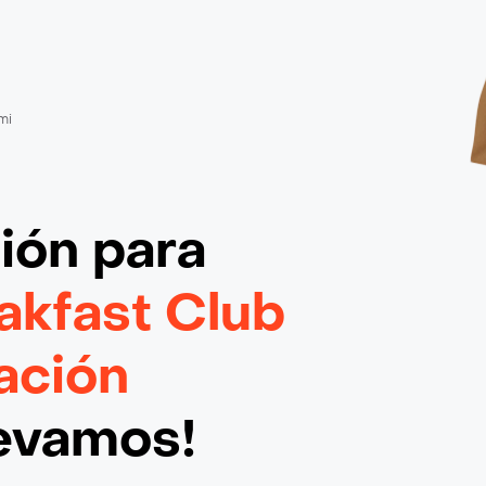
mi
ción
para
akfast Club
ación
levamos!