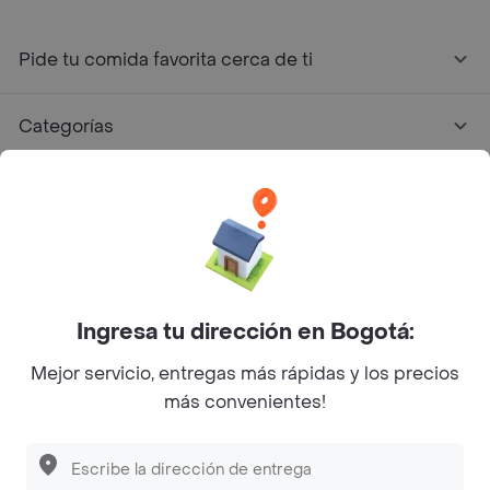
Pide tu comida favorita cerca de ti
Categorías
Únete a Rappi
Sobre Rappi
Facebook
Twitter
Instagram
Ingresa tu dirección en Bogotá:
Mejor servicio, entregas más rápidas y los precios
©
2026
Rappi Inc. All rights reserved.
más convenientes!
Descubre las
PROMOCIONES
que tenemos
para ti