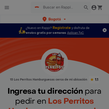
Bogotá
Regístrate
¿Nuevo en Rappi?
y disfruta de
envíos gratis por semanas
Aplican TyC
1.1
15 Los Perritos Hamburguesas cerca de mi ubicación
Ingresa tu dirección
para
pedir en
Los Perritos