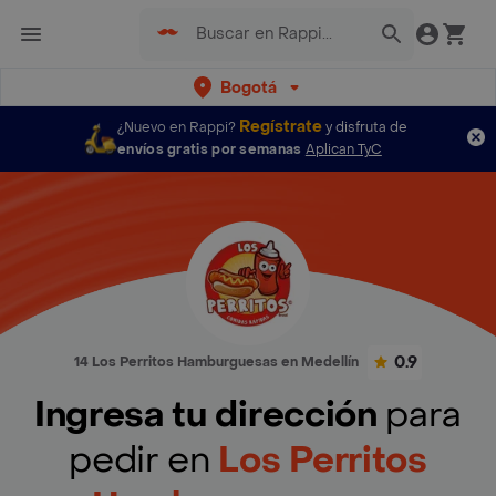
Bogotá
Regístrate
¿Nuevo en Rappi?
y disfruta de
envíos gratis por semanas
Aplican TyC
0.9
14 Los Perritos Hamburguesas en Medellín
Ingresa tu dirección
para
pedir en
Los Perritos