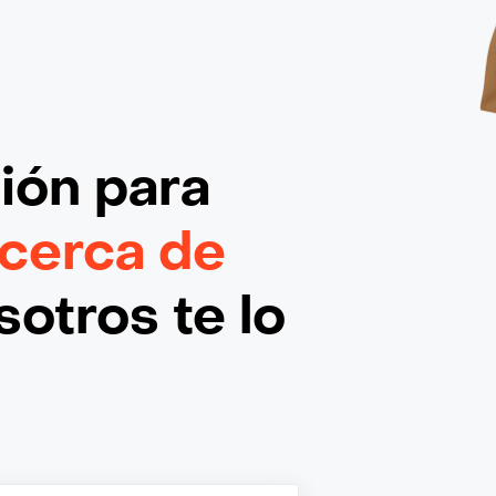
ción
para
 cerca de
otros te lo