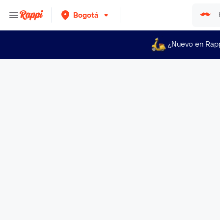
Bogotá
¿Nuevo en Rap