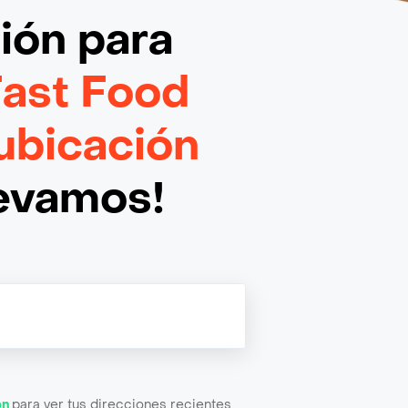
ción
para
Fast Food
ubicación
levamos!
ón
para ver tus direcciones recientes