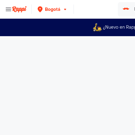
Bogotá
¿Nuevo en Rap