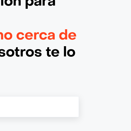
ción
para
no cerca de
otros te lo