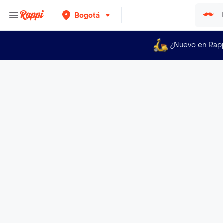
Bogotá
¿Nuevo en Rap