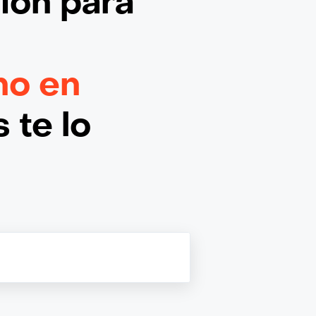
ción
para
no en
 te lo