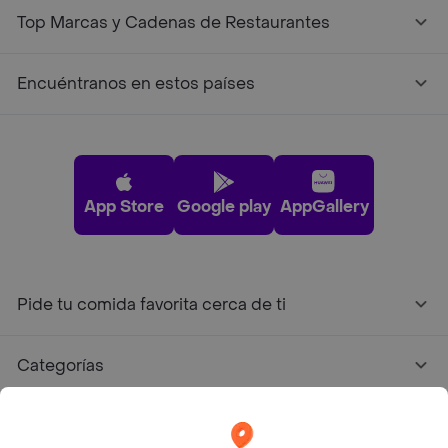
Top Marcas y Cadenas de Restaurantes
Encuéntranos en estos países
App Store
Google play
AppGallery
Pide tu comida favorita cerca de ti
Categorías
Únete a Rappi