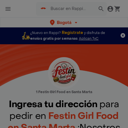
Bogotá
Regístrate
¿Nuevo en Rappi?
y disfruta de
envíos gratis por semanas
Aplican TyC
1 Festin Girl Food en Santa Marta
Ingresa tu dirección
para
pedir en
Festin Girl Food
en Santa Marta
¡Nosotros