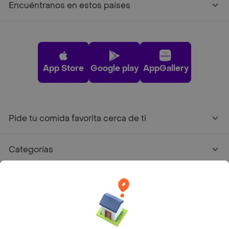
Encuéntranos en estos países
App Store
Google play
AppGallery
Pide tu comida favorita cerca de ti
Categorías
Únete a Rappi
Sobre Rappi