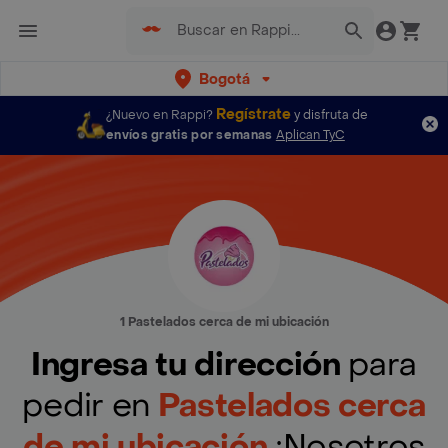
Bogotá
Regístrate
¿Nuevo en Rappi?
y disfruta de
envíos gratis por semanas
Aplican TyC
1 Pastelados cerca de mi ubicación
Ingresa tu dirección
para
pedir en
Pastelados cerca
de mi ubicación
¡Nosotros