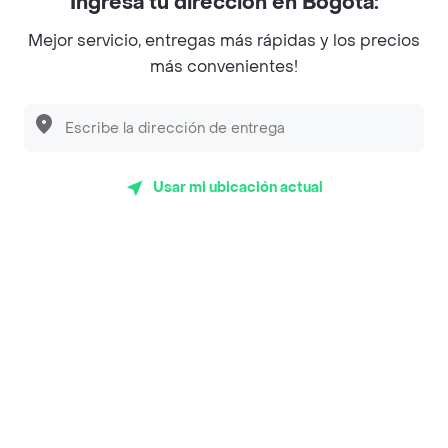
Ingresa tu dirección en Bogotá:
Magnifique
Mejor servicio, entregas más rápidas y los precios
Empanaditas de Pipian - Empanadas
más convenientes!
Desayunadero de la 42
Luisa Postres
Sopitas y Frijoladas
Usar mi ubicación actual
Subway
Top Marcas y Cadenas de Restaurantes
Encuéntranos en estos países