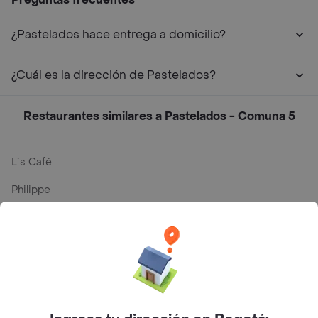
¿Pastelados hace entrega a domicilio?
¿Cuál es la dirección de Pastelados?
Restaurantes similares a Pastelados - Comuna 5
L´s Café
Philippe
Baskin Robbins
La Cesta
Mercari - Postres
Myriam Camhi Co