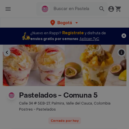
Bogotá
Regístrate
¿Nuevo en Rappi?
y disfruta de
envíos gratis por semanas
Aplican TyC
Pastelados - Comuna 5
Calle 34 # 5EB-27, Palmira, Valle del Cauca, Colombia
Postres - Pastelados
Cerrado por hoy