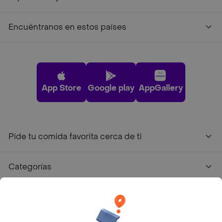
Encuéntranos en estos países
App Store
Google play
AppGallery
Pide tu comida favorita cerca de ti
Categorías
Únete a Rappi