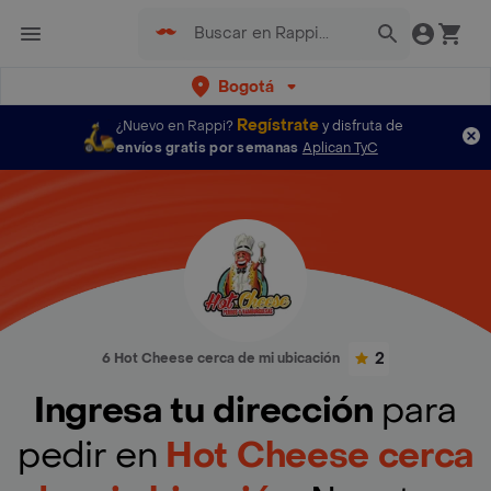
Bogotá
Regístrate
¿Nuevo en Rappi?
y disfruta de
envíos gratis por semanas
Aplican TyC
2
6 Hot Cheese cerca de mi ubicación
Ingresa tu dirección
para
pedir en
Hot Cheese cerca