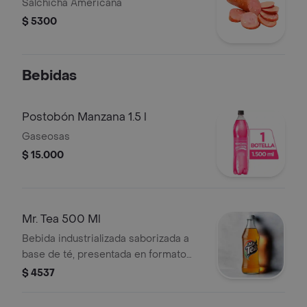
Salchicha Americana
$ 5300
Bebidas
Postobón Manzana 1.5 l
Gaseosas
$ 15.000
Mr. Tea 500 Ml
Bebida industrializada saborizada a
base de té, presentada en formato
individual de 500 ml.
$ 4537