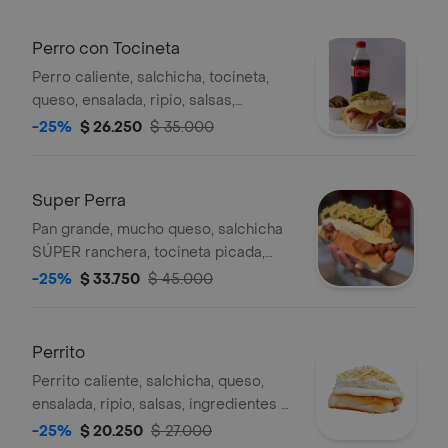
Perro con Tocineta
Perro caliente, salchicha, tocineta,
queso, ensalada, ripio, salsas,
ingredientes a elección
-25%
$ 26.250
$ 35.000
Super Perra
Pan grande, mucho queso, salchicha
SÚPER ranchera, tocineta picada,
ripio de papa, ensalada de la casa.
-25%
$ 33.750
$ 45.000
Perrito
Perrito caliente, salchicha, queso,
ensalada, ripio, salsas, ingredientes a
elección
-25%
$ 20.250
$ 27.000