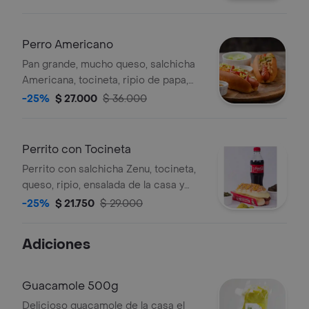
Perro Americano
Pan grande, mucho queso, salchicha
Americana, tocineta, ripio de papa,
ensalada de la casa, salsa al gusto.
-25%
$ 27.000
$ 36.000
Perrito con Tocineta
Perrito con salchicha Zenu, tocineta,
queso, ripio, ensalada de la casa y
salsas al gusto.
-25%
$ 21.750
$ 29.000
Adiciones
Guacamole 500g
Delicioso guacamole de la casa el