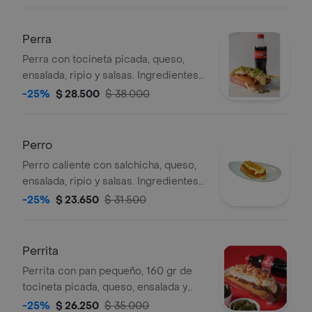
Perra
Perra con tocineta picada, queso,
ensalada, ripio y salsas. Ingredientes
adicionales a elección.
-25%
$ 28.500
$ 38.000
Perro
Perro caliente con salchicha, queso,
ensalada, ripio y salsas. Ingredientes
a elección.
-25%
$ 23.650
$ 31.500
Perrita
Perrita con pan pequeño, 160 gr de
tocineta picada, queso, ensalada y
ripio. Incluye jalapeños y salsa.
-25%
$ 26.250
$ 35.000