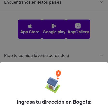
Encuéntranos en estos países
App Store
Google play
AppGallery
Pide tu comida favorita cerca de ti
Categorías
Únete a Rappi
Sobre Rappi
Ingresa tu dirección en Bogotá: