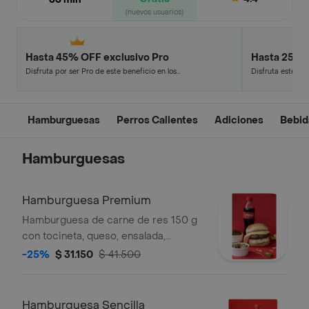
(nuevos usuarios)
Hasta 45% OFF exclusivo Pro
Hasta 25% 
Disfruta por ser Pro de este beneficio en los
Disfruta este de
restaurantes y tiendas más top.
en minutos.
Hamburguesas
Perros Calientes
Adiciones
Bebid
Hamburguesas
Hamburguesa Premium
Hamburguesa de carne de res 150 g
con tocineta, queso, ensalada,
jalapeños y pepinillos.
-25%
$ 31.150
$ 41.500
Hamburguesa Sencilla