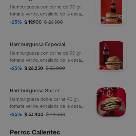
Hamburguesa con carne de 90 gr,
tomate verde, ensalada de la casa,
ripio y salsas. Incluye un ingrediente a
-25%
$ 19.900
$ 26.500
elección.
Hamburguesa Especial
Hamburguesa con carne de 90 gr,
tomate verde, ensalada de la casa,
tocineta y salsas. Incluye ingredientes
-25%
$ 26.250
$ 35.000
a elección.
Hamburguesa Súper
Hamburguesa doble carne 90 gr,
tomate verde, ensalada de la casa,
doble queso, doble tocineta, ripio,
-25%
$ 33.400
$ 44.500
salsas, ingredientes a elección
Perros Calientes