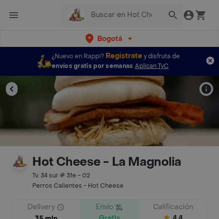
Bogotá
Regístrate
¿Nuevo en Rappi?
y disfruta de
envíos gratis por semanas
Aplican TyC
Hot Cheese - La Magnolia
Tv. 34 sur # 31e - 02
Perros Calientes - Hot Cheese
Delivery
Envío
Calificación
Gratis
4.4
35 min