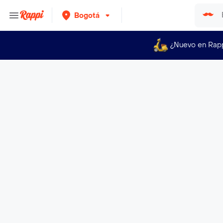
Bogotá
¿Nuevo en Rap