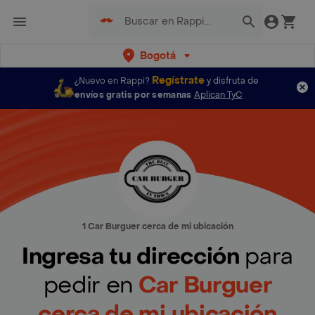
Bogotá
Regístrate
¿Nuevo en Rappi?
y disfruta de
envíos gratis por semanas
Aplican TyC
1 Car Burguer cerca de mi ubicación
Ingresa tu dirección
para
pedir en
Car Burguer
cerca de mi ubicación