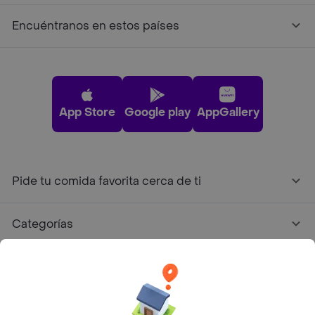
Encuéntranos en estos países
App Store
Google play
AppGallery
Pide tu comida favorita cerca de ti
Categorías
Únete a Rappi
Sobre Rappi