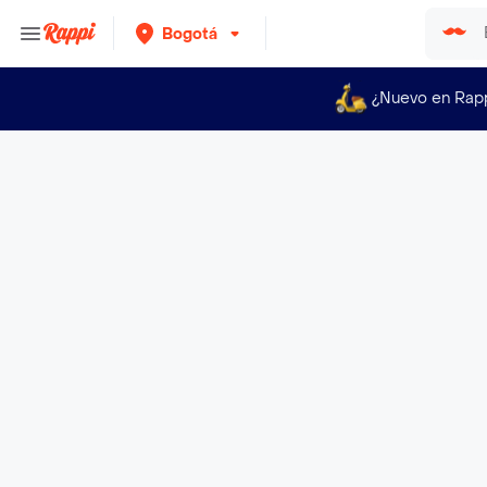
Bogotá
¿Nuevo en Rap