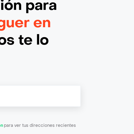
ción
para
guer en
s te lo
ón
para ver tus direcciones recientes