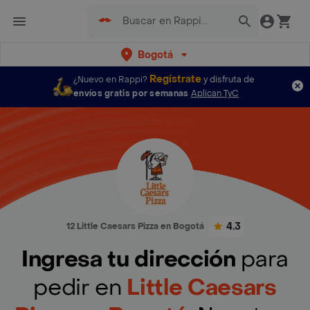
Bogotá
Regístrate
¿Nuevo en Rappi?
y disfruta de
envíos gratis por semanas
Aplican TyC
4.3
12 Little Caesars Pizza en Bogotá
Ingresa tu dirección
para
pedir en
Little Caesars