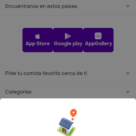
Encuéntranos en estos países
App Store
Google play
AppGallery
Pide tu comida favorita cerca de ti
Categorías
Únete a Rappi
Sobre Rappi