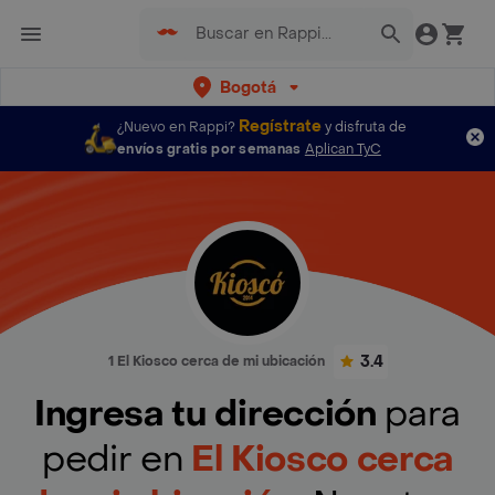
Bogotá
Regístrate
¿Nuevo en Rappi?
y disfruta de
envíos gratis por semanas
Aplican TyC
3.4
1 El Kiosco cerca de mi ubicación
Ingresa tu dirección
para
pedir en
El Kiosco cerca