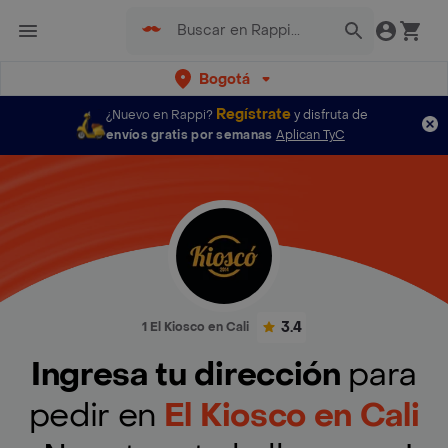
Bogotá
Regístrate
¿Nuevo en Rappi?
y disfruta de
envíos gratis por semanas
Aplican TyC
3.4
1 El Kiosco en Cali
Ingresa tu dirección
para
pedir en
El Kiosco en Cali