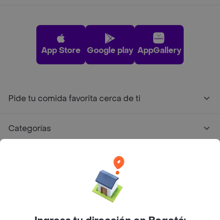
App Store
Google play
AppGallery
Pide tu comida favorita cerca de ti
Categorías
Únete a Rappi
Sobre Rappi
Facebook
Twitter
Instagram