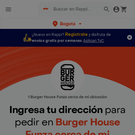
Bogotá
Regístrate
¿Nuevo en Rappi?
y disfruta de
envíos gratis por semanas
Aplican TyC
1 Burger House Funza cerca de mi ubicación
Ingresa tu dirección
para
pedir en
Burger House
Funza cerca de mi