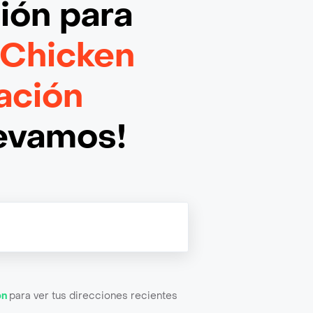
ción
para
 Chicken
ación
levamos!
ón
para ver tus direcciones recientes