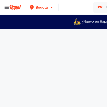
Bogotá
¿Nuevo en Rap